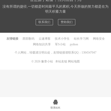
没有所谓的捷径,一切都是时间最平凡的累积,今天所做的努力都是在为
明天积蓄力量
联系我们
赞助我们
友情链接
西部数码
云速博客
技术小学生
站长学习网
网络安全
网络知识共享
军S小站
python
个人网站，转载请注明出处，友情链接请联系QQ：1304547047
© 2026
豫章小站
本站友链
网站地图
联系站长