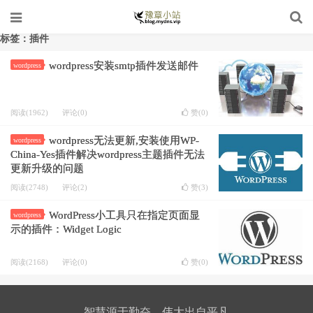
标签：插件
wordpress安装smtp插件发送邮件
wordpress
阅读(1962)
评论(0)
赞(
0
)
wordpress无法更新,安装使用WP-
wordpress
China-Yes插件解决wordpress主题插件无法
更新升级的问题
阅读(2748)
评论(2)
赞(
3
)
WordPress小工具只在指定页面显
wordpress
示的插件：Widget Logic
阅读(2168)
评论(0)
赞(
0
)
智慧源于勤奋，伟大出自平凡