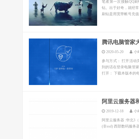
笔者第一次接触QQ刷
钻。出于好奇，就经
刷钻是用宽带帐号充值
腾讯电脑管家
2020-05-20
小
参与方式： 打开活动
到的话在登录电脑管家
打开： 下载本版本的电
阿里云服务器
2019-12-18
小
阿里云服务器 :华北3（张家口
(非ssd) 西部数码服务器:电