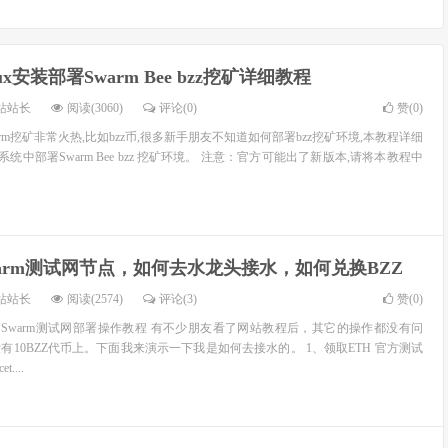
inux安装部署Swarm Bee bzz挖矿详细教程
站站长
阅读(3060)
评论(0)
赞(
0
)
rm挖矿非常火热,比如bzz币,很多新手朋友不知道如何部署bzz挖矿环境,本教程详细
ntos系统中部署Swarm Bee bzz 挖矿环境。 注意：官方可能出了新版本,请将本教程中
arm测试网节点，如何去水龙头接水，如何兑换BZZ
站站长
阅读(2574)
评论(3)
赞(
0
)
点？Swarm测试网部署操作教程 有不少朋友看了网站教程后，其它的操作都没有问
10BZZ代币上。下面我来演示一下我是如何去接水的。 1、领取ETH 官方测试
....