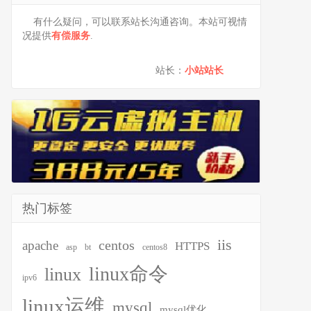
有什么疑问，可以联系站长沟通咨询。本站可视情
况提供
有偿服务
.
站长：
小站站长
热门标签
iis
centos
apache
HTTPS
asp
bt
centos8
linux命令
linux
ipv6
linux运维
mysql
mysql优化