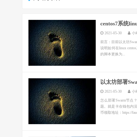
centos7系统l
2021-05-30
小
前言：目前以太坊Swa
说明如何在linux ce
的脚本更换为...
以太坊部署Sw
2021-05-30
小
怎么部署Swarm节
题。就是卡在钱包内没有
币领取地址：https://faucet