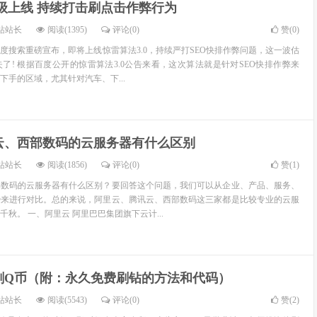
升级上线 持续打击刷点击作弊行为
站站长
阅读(1395)
评论(0)
赞(
0
)
度搜索重磅宣布，即将上线惊雷算法3.0，持续严打SEO快排作弊问题，这一波估
了! 根据百度公开的惊雷算法3.0公告来看，这次算法就是针对SEO快排作弊来
下手的区域，尤其针对汽车、下...
云、西部数码的云服务器有什么区别
站站长
阅读(1856)
评论(0)
赞(
1
)
部数码的云服务器有什么区别？要回答这个问题，我们可以从企业、产品、服务、
势来进行对比。总的来说，阿里云、腾讯云、西部数码这三家都是比较专业的云服
秋。 一、阿里云 阿里巴巴集团旗下云计...
刷Q币（附：永久免费刷钻的方法和代码）
站站长
阅读(5543)
评论(0)
赞(
2
)