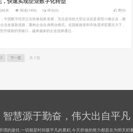
先，快速实现企业数字化转型
站站长
阅读(1404)
评论(0)
赞(
0
)
下，中国数字经济正在快速创新发展，无论是传统大型企业还是新型小微企业，都
索企业发展新道路，重构企业自身商业模式。在国家政策和市场需求双重压力下，
型升级新的突破口，越来越多的企业选择通过...
3
下一页
共 3 页
智慧源于勤奋，伟大出自平凡
所谓的捷径,一切都是时间最平凡的累积,今天所做的努力都是在为明天积