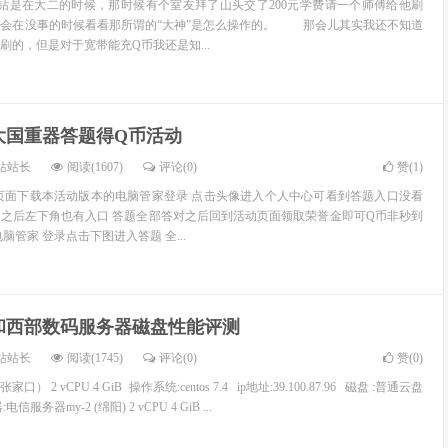
钻是在大二的时候，那时候有个室友拜了山头交了200元学费请一个师傅给他刷
常会在没事的时候看看那所谓的“大神”是怎么操作的。 那会儿其实我还不知道
刷的，但是对于宽带能充Q币我还是知...
大国重器答题得Q币活动
站站长
阅读(1607)
评论(0)
赞(
1
)
页面下载本活动版本的电脑管家登录 点击头像进入个人中心可看到答题入口没看
之后左下角也有入口 答题全部答对之后回到活动页面领取荣誉金即可Q币非秒到
脑管家 登录点击下图进入答题 全...
和西部数码服务器磁盘性能评测
站站长
阅读(1745)
评论(0)
赞(
0
)
） 2 vCPU 4 GiB 操作系统:centos 7.4 ip地址:39.100.87.96 磁盘 :普通云盘
信服务器my-2 (绵阳) 2 vCPU 4 GiB ...