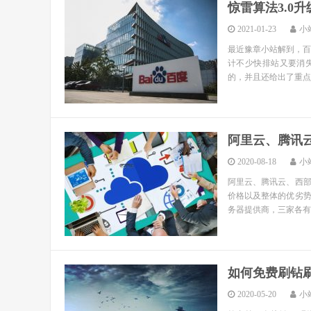
惊雷算法3.0
2021-01-23
小
最近豫章小站解到，百
计不少快排站又要消失
的，并且还给出了重点
阿里云、腾讯
2020-08-18
小
阿里云、腾讯云、西
价格以及整体的优劣
务器提供商，三家各有千
如何免费刷钻
2020-05-20
小