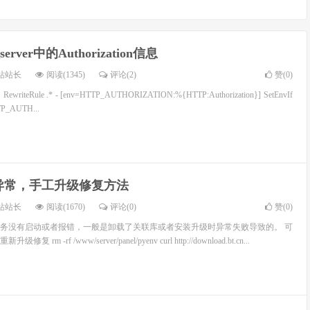
rver中的Authorization信息
站站长
阅读(1345)
评论(2)
赞(
0
)
writeRule .* - [env=HTTP_AUTHORIZATION:%{HTTP:Authorization}] SetEnvIf
TTP_AUTH...
异常，手工升级修复方法
站站长
阅读(1670)
评论(0)
赞(
0
)
务没有启动或者报错，一般是卸载了关联库或者安装升级时异常失败导致的。 可
 -rf /www/server/panel/pyenv curl http://download.bt.cn...