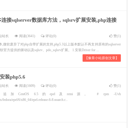
本连接sqlserver数据库方法，sqlsrv扩展安装,php连接
站站长
阅读(3641)
评论(0)
赞(
1
)
以上版本,微软废弃了对php自带扩展的支持,php5.3以上版本默认不再支持原有的sqlserver
的驱动以及sqlsrv、pdo_sqlsrv扩展。 1.安装Driver for ...
【豫章小站原创文章】
 安装php5.6
站站长
阅读(1609)
评论(0)
赞(
1
)
CentOS 6.5的epel及remi源。 # rpm -Uvh
inux/fedora/epel/6/x86_64/epel-release-6-8.noarch.r...