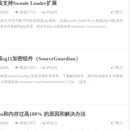
支持Swoole Loader扩展
站站长
阅读(1752)
评论(0)
赞(
1
)
名中数字对应的就是php版本，比如swoole_loader56.so 就是php5.6版本的
到php目录，然后在php.ini里面添加 extension=/xxx/xxxx/xxx...
sg11加密组件（SourceGuardian）
站站长
阅读(3181)
评论(0)
赞(
1
)
称是SourceGuardian,安装启用非常简单，下载解压组件，将对应的版本文件复制
面添加 extension=/xxx/xxxx/xxxxx/ixed.5.5.lin （这里...
用cpu和内存过高100% 的原因和解决办法
站站长
阅读(5567)
评论(2)
赞(
1
)