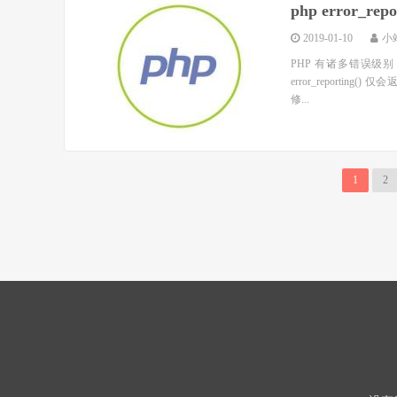
php error_
2019-01-10
小
PHP 有诸多错误级
error_reporting
修...
1
2