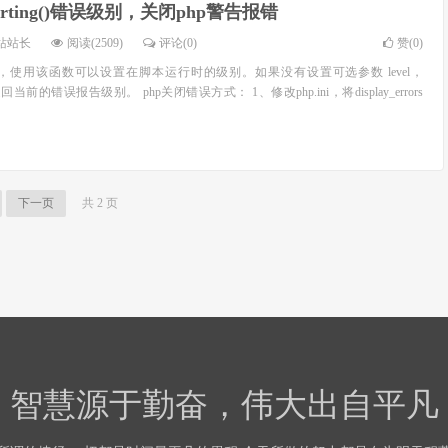
reporting()错误级别，关闭php警告报错
站站长
阅读(2509)
评论(0)
赞(
0
)
别，使用该函数可以设置在脚本运行时的级别。如果没有设置可选参数 level，
() 仅会返回当前的错误报告级别。 php关闭错误方式： 1、修改php.ini，将display_errors
下一页
共 2 页
智慧源于勤奋，伟大出自平凡