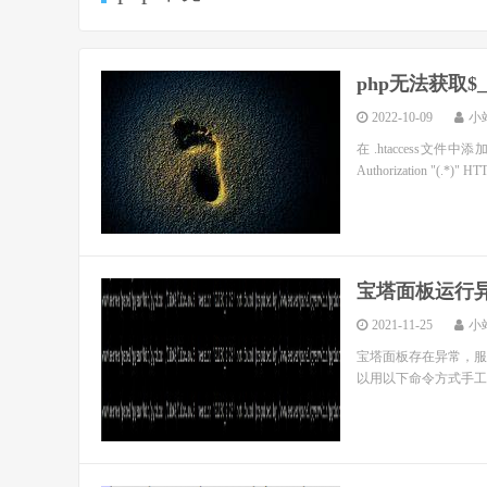
php无法获取$_se
2022-10-09
小
在 .htaccess文件中添加 Re
Authorization "(.*)" H
宝塔面板运行
2021-11-25
小
宝塔面板存在异常，服
以用以下命令方式手工重新升级修复 rm