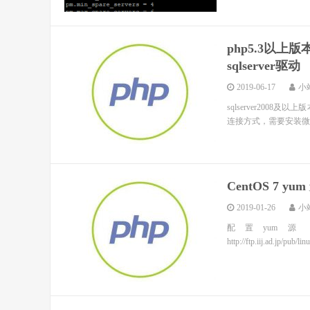
php5.3以上版
sqlserver驱动
2019-06-17
小
sqlserver2008及
连接方式，需要安装微软官方提供
CentOS 7 yum
2019-01-26
小
配置yum源 追加
http://ftp.iij.ad.jp/pub/l