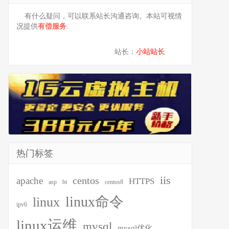
有什么疑问，可以联系站长沟通咨询。本站可视情
况提供
有偿服务
.
站长：
小站站长
热门标签
iis
centos
apache
HTTPS
asp
bt
centos8
linux命令
linux
ipv6
linux运维
mysql
mysql优化