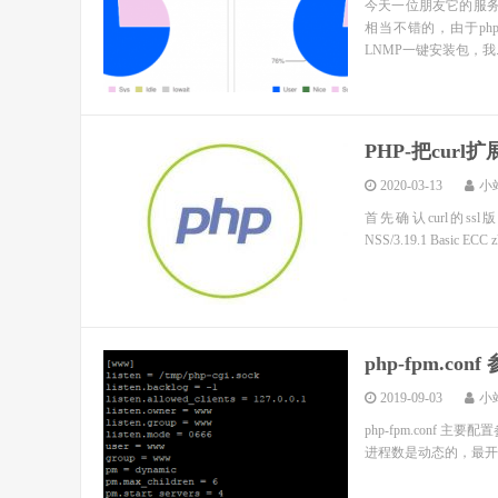
今天一位朋友它的服务器
相当不错的，由于php-
LNMP一键安装包，我..
PHP-把curl
2020-03-13
小
首先确认curl的ssl版本是不是ope
NSS/3.19.1 Basic ECC zli
php-fpm.c
2019-09-03
小
php-fpm.conf 主要
进程数是动态的，最开始是