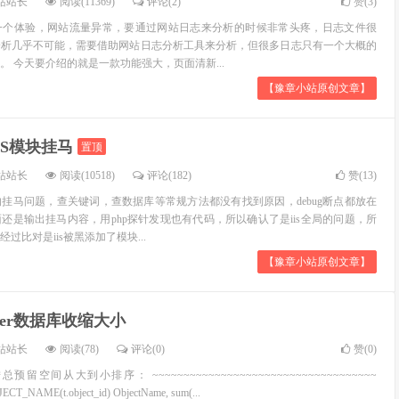
一个体验，网站流量异常，要通过网站日志来分析的时候非常头疼，日志文件很
分析几乎不可能，需要借助网站日志分析工具来分析，但很多日志只有一个大概的
。 今天要介绍的就是一款功能强大，页面清新...
【豫章小站原创文章】
IS模块挂马
置顶
站站长
阅读(10518)
评论(182)
赞(
13
)
挂马问题，查关键词，查数据库等常规方法都没有找到原因，debug断点都放在
还是输出挂马内容，用php探针发现也有代码，所以确认了是iis全局的问题，所
过比对是iis被黑添加了模块...
【豫章小站原创文章】
erver数据库收缩大小
站站长
阅读(78)
评论(0)
赞(
0
)
空间从大到小排序： ~~~~~~~~~~~~~~~~~~~~~~~~~~~~~~~~~~~~
JECT_NAME(t.object_id) ObjectName, sum(...