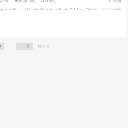
cale: LC_ALL: cannot change locale (en_US.UTF-8): No such file or directory
4
...
下一页
共 47 页