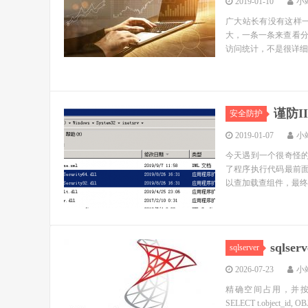
广大站长有没有这样
大，一条一条来查看
访问统计，不是很详细
谨防I
安全防护
2019-01-07
小
今天遇到一个很奇怪的
了程序执行代码最前面
以查加载查组件，最终经
sqls
sqlserver
2026-07-23
小
精确空间占用，并按总预留
SELECT t.object_id, OB