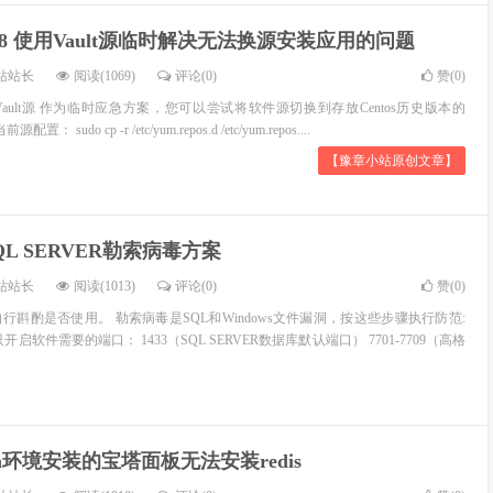
tos8 使用Vault源临时解决无法换源安装应用的问题
站站长
阅读(1069)
评论(0)
赞(
0
)
ult源 作为临时应急方案，您可以尝试将软件源切换到存放Centos历史版本的
前源配置： sudo cp -r /etc/yum.repos.d /etc/yum.repos....
【豫章小站原创文章】
QL SERVER勒索病毒方案
站站长
阅读(1013)
评论(0)
赞(
0
)
斟酌是否使用。 勒索病毒是SQL和Windows文件漏洞，按这些步骤执行防范:
 只开启软件需要的端口： 1433（SQL SERVER数据库默认端口） 7701-7709（高格
ian环境安装的宝塔面板无法安装redis
站站长
阅读(1810)
评论(0)
赞(
0
)