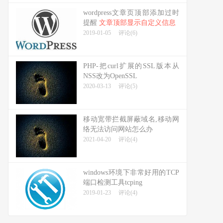
wordpress文章页顶部添加过时
提醒
文章顶部显示自定义信息
2019-01-05
评论(6)
PHP-把curl扩展的SSL版本从
NSS改为OpenSSL
2020-03-13
评论(5)
移动宽带拦截屏蔽域名,移动网
络无法访问网站怎么办
2021-04-20
评论(4)
windows环境下非常好用的TCP
端口检测工具tcping
2019-01-23
评论(4)