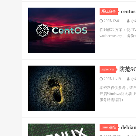
cen
系统命令
2025-12-01
小
临时解决方案：使用Va
vault.centos.org。 备份当
防范S
sqlserver
2025-11-19
小
本资料仅供参考，请自行
开启Windows防火墙,
服务所需端口）...
deb
linux运维
2025-05-22
小