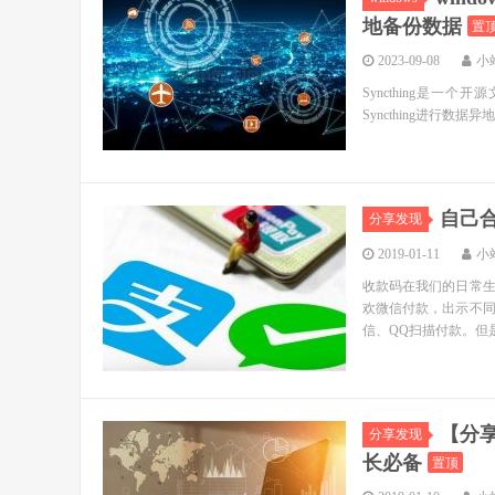
地备份数据
置
2023-09-08
小
Syncthing是
Syncthing进行数据异地同步
自己
分享发现
2019-01-11
小
收款码在我们的日常
欢微信付款，出示不
信、QQ扫描付款。但
【分
分享发现
长必备
置顶
2019-01-10
小