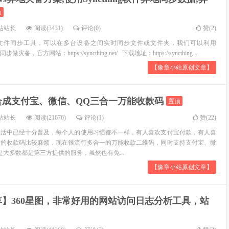
顶
站站长
阅读(3431)
评论(0)
赞(
2
)
一个开源文件同步工具，可以在多台设备之间实时同步文件或文件夹，我们可以利用
做灾备，官方网站：https://syncthing.net/ 下载地址：https://syncthing...
【豫章小站原创文章】
合成支付宝、微信、QQ三合一万能收款码
置顶
站站长
阅读(21676)
评论(1)
赞(
22
)
生活中已经十分普及，每个人的使用习惯都不一样，有人喜欢支付宝付款，有人喜
同的收款码比较麻烦，现在很流行多合一的万能收款二维码，同时支持支付宝、微
是大多数都是第三方提供的服务，虽然也有免...
【豫章小站原创文章】
享】360星图，非常好用的网站访问日志分析工具，站
站站长
阅读(11369)
评论(2)
赞(
3
)