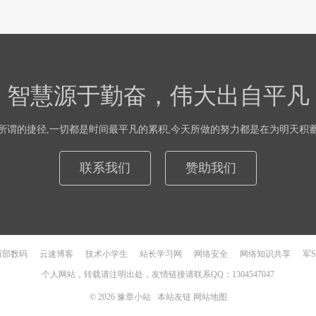
智慧源于勤奋，伟大出自平凡
所谓的捷径,一切都是时间最平凡的累积,今天所做的努力都是在为明天积
联系我们
赞助我们
西部数码
云速博客
技术小学生
站长学习网
网络安全
网络知识共享
军
个人网站，转载请注明出处，友情链接请联系QQ：1304547047
© 2026
豫章小站
本站友链
网站地图