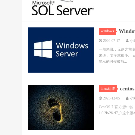
Wind
windows
2026-07-17
小
一般来说，无论之前桌面
来说，文字就很小。 mst
显示的时候被放...
cent
linux运维
2025-12-05
小
CentOS 7 官方源中
1.0.2k-26.el7_