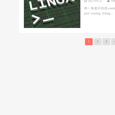
有一条提示信息warning: setlo
perl: warning: Setting ...
1
2
3