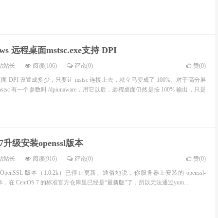
ows 远程桌面mstsc.exe支持 DPI
站站长
阅读(106)
评论(0)
赞(
0
)
 DPI 设置成多少，只要让 mstsc 连接上去，就立马变成了 100%。对于高分屏
sc 有一个参数叫 /dpiunaware，用它以后，远程桌面仍然是按 100% 输出，只是
os7升级安装openssl版本
站站长
阅读(916)
评论(0)
赞(
0
)
的 OpenSSL 版本（1.0.2k）已停止更新。通俗地说，你服务器上安装的 openssl-
9 这个版本，在 CentOS 7 的标准官方仓库里已经是“最新版”了，所以无法通过yum...