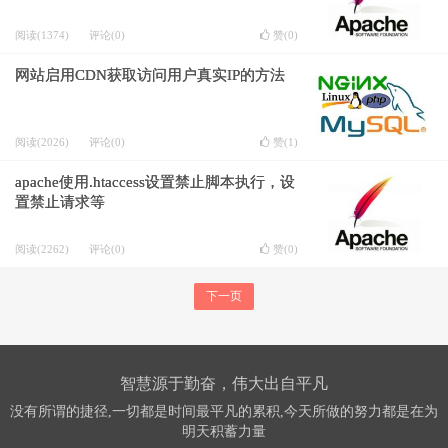
阅读(1374)
评论(0)
赞(
0
)
网站启用CDN获取访问用户真实IP的方法
阅读(2026)
评论(0)
赞(
1
)
apache使用.htaccess设置禁止脚本执行，设
置禁止请求等
阅读(2262)
评论(0)
赞(
0
)
下一页
智慧源于勤奋，伟大出自平凡
没有所谓的捷径,一切都是时间最平凡的累积,今天所做的努力都是在为
明天积蓄力量