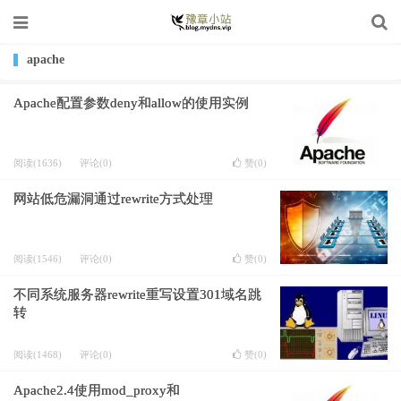
apache
Apache配置参数deny和allow的使用实例
阅读(1636)
评论(0)
赞(
0
)
网站低危漏洞通过rewrite方式处理
阅读(1546)
评论(0)
赞(
0
)
不同系统服务器rewrite重写设置301域名跳
转
阅读(1468)
评论(0)
赞(
0
)
Apache2.4使用mod_proxy和