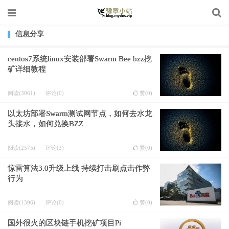
信息分享
centos7系统linux安装部署Swarm Bee bzz挖
矿详细教程
阅读(3061)
评论(0)
赞(
0
)
以太坊部署Swarm测试网节点，如何去水龙
头接水，如何兑换BZZ
阅读(2575)
评论(3)
赞(
0
)
惊雷算法3.0升级上线 持续打击刷点击作弊
行为
阅读(1396)
评论(0)
赞(
0
)
国外很火的区块链手机挖矿项目Pi