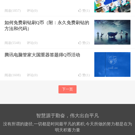
阅读(1857)
评论(0)
赞(
1
)
如何免费刷钻刷Q币（附：永久免费刷钻的
方法和代码）
阅读(5548)
评论(0)
赞(
2
)
腾讯电脑管家大国重器答题得Q币活动
阅读(1608)
评论(0)
赞(
1
)
下一页
智慧源于勤奋，伟大出自平凡
没有所谓的捷径,一切都是时间最平凡的累积,今天所做的努力都是在为
明天积蓄力量