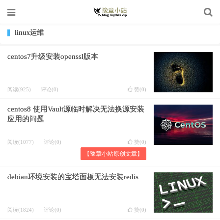
linux运维
centos7升级安装openssl版本
阅读(925)
评论(0)
赞(
0
)
centos8 使用Vault源临时解决无法换源安装
应用的问题
阅读(1077)
评论(0)
赞(
0
)
【豫章小站原创文章】
debian环境安装的宝塔面板无法安装redis
阅读(1824)
评论(0)
赞(
0
)