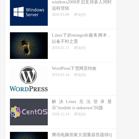
windows2008开启支持多人同时
远程登陆
2020-03-09
评论(0)
Linux下的mongodb服务脚本，
以备不时之需
2019-01-15
评论(0)
WordPress下雪网页特效
2019-01-14
评论(0)
解决Linux无法登录显
示”module is unknown”问题
2020-12-14
评论(0)
腾讯电脑管家大国重器答题得Q