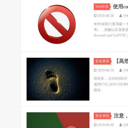
使用cu
Web环境
2019-08-19
小
有时候我们要屏蔽一些
考），屏蔽以后需要进行
RewriteCond %{HTTP_R
【高危
安全资讯
2019-08-16
小
洞背景： 北京时间8
漏洞CVE-2019-1181
蠕虫...
注意，
安全资讯
2019-08-08
小