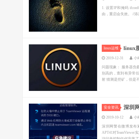
1. 设置IP和掩码 ifconfi
由，重启会失效。 //添加到主机
lin
linux运维
2019-12-31
小
问题现象： 服务器负载
别高的，查到有异常任务
射 猜测是挖矿，但是不
深圳网
安全资讯
2019-10-12
小
深圳网警在微博发布
APT41对TeamVi
访问并控制任何安装了Team