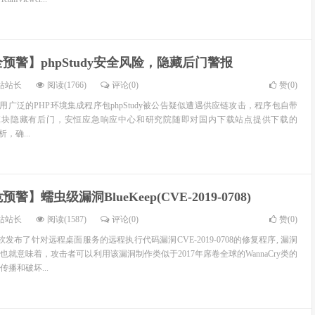
预警】phpStudy安全风险，隐藏后门警报
站站长
阅读(1766)
评论(0)
赞(
0
)
用广泛的PHP环境集成程序包phpStudy被公告疑似遭遇供应链攻击，程序包自带
rpc.dll模块隐藏有后门，安恒应急响应中心和研究院随即对国内下载站点提供下载的
析，确...
警】蠕虫级漏洞BlueKeep(CVE-2019-0708)
站站长
阅读(1587)
评论(0)
赞(
0
)
软发布了针对远程桌面服务的远程执行代码漏洞CVE-2019-0708的修复程序, 漏洞
就意味着，攻击者可以利用该漏洞制作类似于2017年席卷全球的WannaCry类的
播和破坏...