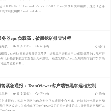
g eth0 192.168.1.11 netmask 255.255.255.0 2. Route 添加网关和路由，这是动态路
的路由 # route add –host ...
ux服务器cpu负载高，被黑挖矿排查过程
站站长
阅读(2335)
评论(0)
赞(
1
)
很高，top和ps查看进程都是正常的，进程显示进程占用cpu都是正常的，没有特
计划但是不能正常查看到具体进程。 检查发现/etc/hosts发现增加了如下异常映
能正常查看到具...
警紧急通报：TeamViewer客户端被黑客远程控制
站站长
阅读(2031)
评论(0)
赞(
0
)
紧急通报称，深圳市网络与信息安全信息通报中心发现，近期有境外黑客组织
ewer实施了网络攻击，并成功拿下TeamViewer公司的后台管理系统，使得黑客组织可以
Viewer...