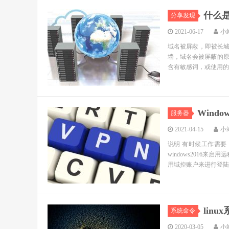
什么
分享发现
2021-06-17
小
域名被屏蔽，即被长城防
墙，域名会被屏蔽的
含有敏感词，或使用的网
Windo
服务器
2021-04-15
小
说明 有时候工作需要
windows2016
用域控账户来进行登陆。
linu
系统命令
2020-03-05
小