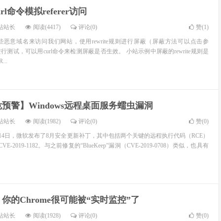
rl命令模拟referer访问
站站长
阅读(4417)
评论(0)
赞(
1
)
恶意域名来访问我们网站，使用rewrite规则进行屏蔽（屏蔽方法可以点击参
测试，可以用curl命令来检测屏蔽是否生效。 小站示例中屏蔽的rewrite规则是
...
预警】Windows远程桌面服务蠕虫漏洞
站站长
阅读(1982)
评论(0)
赞(
0
)
月14日，微软发布了8月安全更新补丁，其中包括两个关键的远程执行代码（RCE）
和CVE-2019-1182。与之前修复的“BlueKeep”漏洞（CVE-2019-0708）类似，也具有
你的Chrome很可能被“实时监控”了
站站长
阅读(1928)
评论(0)
赞(
0
)