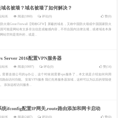
是域名被墙？域名被墙了如何解决？
站站长
阅读(1860)
评论(0)
赞(
0
)
火墙Great Firewall【简称GFW】屏蔽的域名，又称中国防火墙或中国国家防火
原因可能是网站有太多非法信息或敏感内容，不符合国内法律法规，或者域名本身
站空间是境外的，或是...
ws Server 2016配置VPN服务器
站站长
阅读(10697)
评论(0)
赞(
14
)
，需要连接公司的ip办公，这个时候就需要vpn服务了，本文就是介绍如何利用
来启用远程路由访问功能。 安装VPN服务 我们先将服务器加域，这样可以为以后的登陆使
 添加远程访问服务...
x系统ifconfig配置IP网关,route路由添加和网卡启动
站站长
阅读(2487)
评论(0)
赞(
0
)