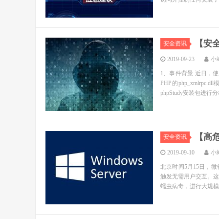
【安全
安全资讯
2019-09-23
小
1、事件背景 近日，使
PHP的php_xml
phpStudy安装包进行分
【高危预
安全资讯
2019-09-10
小
北京时间5月15日，微
触发无需用户交互。这也
蠕虫病毒，进行大规模传