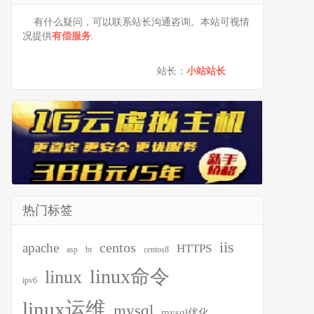
有什么疑问，可以联系站长沟通咨询。本站可视情
况提供
有偿服务
.
站长：
小站站长
热门标签
iis
centos
apache
HTTPS
asp
bt
centos8
linux命令
linux
ipv6
linux运维
mysql
mysql优化