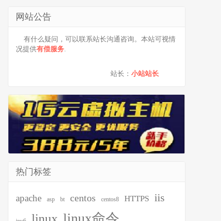
网站公告
有什么疑问，可以联系站长沟通咨询。本站可视情
况提供
有偿服务
.
站长：
小站站长
热门标签
iis
centos
apache
HTTPS
asp
bt
centos8
linux命令
linux