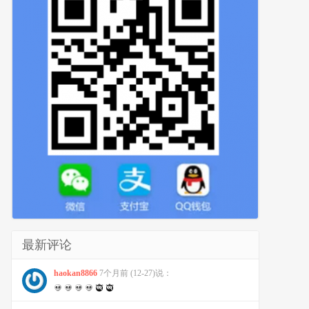
/
message

最新评论
haokan8866
7个月前 (12-27)说：