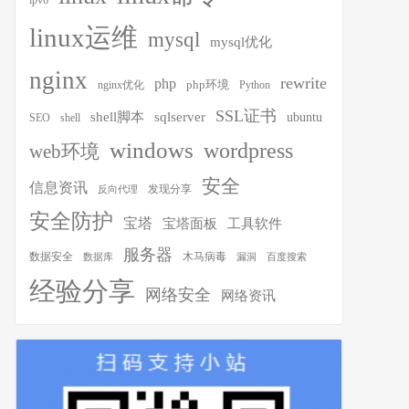
ipv6
linux运维
mysql
mysql优化
nginx
rewrite
php
php环境
nginx优化
Python
–c|sort –rn|awk –v str=$num ‘{if ($1>str){print $2}}’`
SSL证书
shell脚本
sqlserver
ubuntu
SEO
shell
windows
wordpress
web环境
安全
信息资讯
发现分享
反向代理
安全防护
宝塔
宝塔面板
工具软件
服务器
木马病毒
数据安全
数据库
漏洞
百度搜索
经验分享
网络安全
网络资讯
$black_ip  
`date +%Y-%m-%H:%M:%S`
”>>./
deny
.
log 
&
 echo 
1
>./
sendm