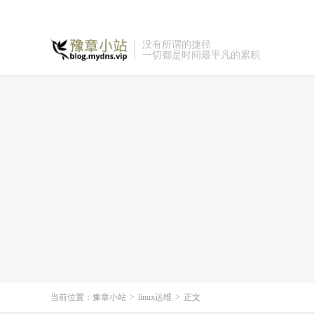
没有所谓的捷径
一切都是时间最平凡的累积
当前位置：
豫章小站
>
linux运维
>
正文