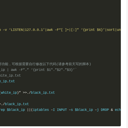
p –v ‘LISTEN|127.0.0.1’|awk –F“[ ]+|[:]” ‘{print $6}’|sort|uniq 
断功能，可根据需要自行修改以下代码(请参考前天写的脚本)
_ip | awk -F”.” ‘{print $1″.”$2″.”$3}’`
hite_ip.txt
e_ip
.
txt

(
white_ip
)”
>>./
black_ip
.
txt

>./
black_ip
.
txt    

rep $black_ip 
||(
iptables 
–
I INPUT 
–
s $black_ip 
–
j DROP 
&
 echo 
“