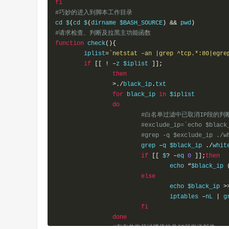
fi
#巧妙的进入到脚本工作目录
cd $
(
cd $
(
dirname $BASH_SOURCE
)
&&
 pwd
)
#请求检查、判断及拉黑主功能函数
function
 check
(){
        iplist
=
`netstat –an |grep ^tcp.*:80|egre
if
[[
!
–
z $iplist 
]];
then
>./
black_ip
.
txt

for
 black_ip 
in
 $iplist

do
#白名单过滤中已取消IP段的判
#exclude_ip=`echo $black
#grep -q $exclude_ip ./w
                        grep 
–
q $black_ip 
./
whit
if
[[
 $
?
–
eq 
0
]];
then
                                echo 
“
$black_ip 
else
                                echo $black_ip 
>
                                iptables 
–
nL 
|
 g
fi
done
#存在并发超过阈值的单IP就发送邮件