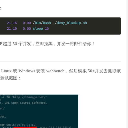
：
    
21
:
15
0
:
00
/
bin
/
bash 
./
deny_blackip
.
sh

    
21
:
19
0
:
00
 sleep 
10
IP 超过 50 个并发，立即拉黑，并发一封邮件给你！
ux 或 Windows 安装 webbench，然后模拟 50+并发去抓取该
的测试截图：