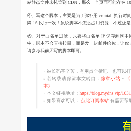
站静态文件未托管到 CDN，那么一个页面可能存在 1
④、写这个脚本，主要是为了弥补用 crontab 执行
隔 1S 执行一次！虽说脚本不怎么占用资源，不过还是
⑤、对于白名单过滤，只要将白名单 IP 保存到脚本同一目录
中，脚本不会直接拉黑，而是发一封邮件给你，让你自
请参考我前天写的脚本即可。
» 站长码字辛苦，有用点个赞吧，也可以
» 若转载请保留本文转自：
豫章小站
»
《
本》
» 本文链接地址：
https://blog.mydns.vip/1031
» 如果喜欢可以：
点此订阅本站
有需要帮