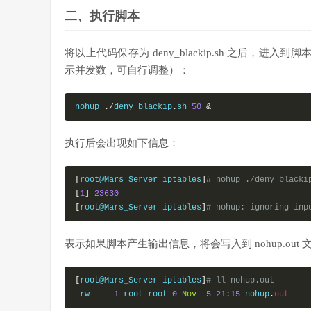
if
[[
`cat ./sendmail`
==
1
]];
t
二、执行脚本
fi
}
将以上代码保存为 deny_blackip.sh 之后，
#发邮件函数
function
 sendmsg
(){
示并发数，可自行调整）：
        netstat 
–
nutlp 
|
 grep 
“
sendmail
”
>
/dev/
n
        echo 
–
e 
“
From
:
发邮件地址
@qq
.
comnTo
:收邮件
nohup 
./
deny_blackip
.
sh 
50
&
        cat 
./
black_ip
.
txt 
>>./
message

/
usr
/
sbin
/
sendmail 
–
f 
发邮件地址
@qq
.
com 
–
t
>./
执行后会出现如下信息：
}
#间隔10s无限循环检查函数
while
true
[
root@Mars_Server iptables
]
# nohup ./deny_blacki
do
[
1
]
23630
        check

[
root@Mars_Server iptables
]
# nohup: ignoring inp
#每隔10s检查一次，时间可根据需要自定义
        sleep 
10
表示如果脚本产生输出信息，将会写入到 nohup.out 
done
[
root@Mars_Server iptables
]
# ll nohup.out
–
rw
———–
1
 root root 
0
Nov
5
21
:
15
 nohup
.
out