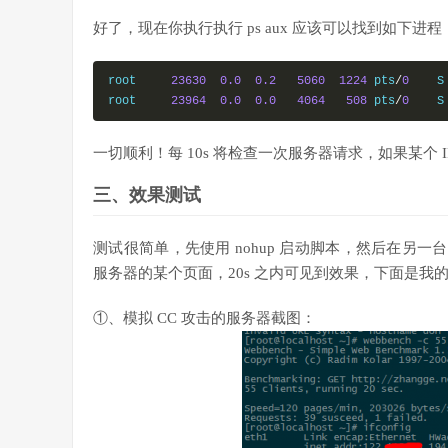
好了，现在你执行执行 ps aux 应该可以找到如下进程
root     
23630
0.0
0.2
5060
1224
 pts
/
0
    S
root     
23964
0.0
0.0
4064
508
 pts
/
0
    S
一切顺利！每 10s 将检查一次服务器请求，如果某个 
三、效果测试
测试很简单，先使用 nohup 启动脚本，然后在另一台 Lin
服务器的某个页面，20s 之内可见到效果，下面是我
①、模拟 CC 攻击的服务器截图：