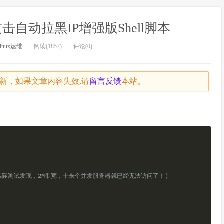
攻击自动拉黑IP增强版Shell脚本
linux运维
阅读(1857)
评论(0)
未更新，如果文章内容失效,请
留言
反馈
本站。
(实际测试发现，2M带宽，十来个并发服务器就已经无法访问了！)