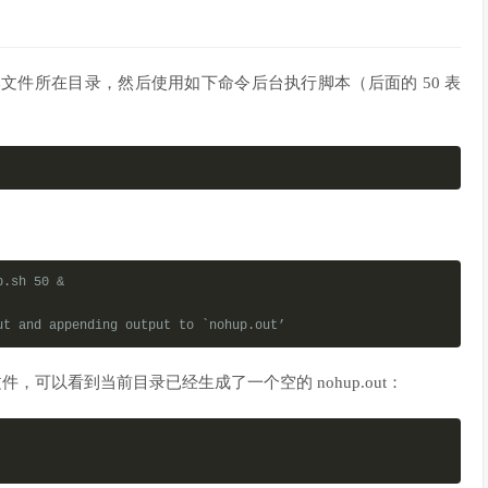
hen
 sendmsg
;
fi
进入到脚本文件所在目录，然后使用如下命令后台执行脚本（后面的 50 表
ull
2
>&
1
||
/etc/
init
.
d
/
sendmail start 
>
/dev/
null
2
>&
1
地址
@qq
.
comnSubject
:
Someone
Attacking
 your system
!!
nIts 
Ip
is
”
>.
 
收邮件地址
@qq
.
com 
–
i 
<./
message

p.sh 50 &
ut and appending output to `nohup.out’
文件，可以看到当前目录已经生成了一个空的 nohup.out：