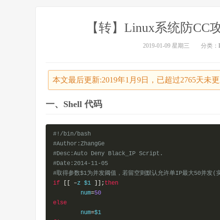
【转】Linux系统防CC
2019-01-09 星期三
分类：
本文最后更新:2019年1月9日，已超过2765天
一、Shell 代码
#!/bin/bash
#Author:ZhangGe
#Desc:Auto Deny Black_IP Script.
#Date:2014-11-05
#取得参数$1为并发阈值，若留空则默认允许单IP最大50并发
if
[[
–
z $1 
]];
then
        num
=
50
else
        num
=