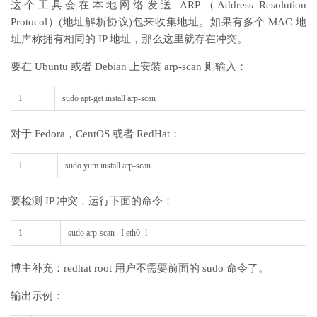
这个工具会在本地网络发送 ARP（Address Resolution
Protocol）(地址解析协议)包来收集地址。如果有多个 MAC 地
址声称拥有相同的 IP 地址，那么这里就存在冲突。
要在 Ubuntu 或者 Debian 上安装 arp-scan 则输入：
1
sudo
apt
-
get
install
arp
-
scan
对于 Fedora，CentOS 或者 RedHat：
1
sudo
yum
install
arp
-
scan
要检测 IP 冲突，运行下面的命令：
1
sudo
arp
-
scan
–
I
eth0
-
l
博主补充：redhat root 用户不需要前面的 sudo 命令了。
输出示例：