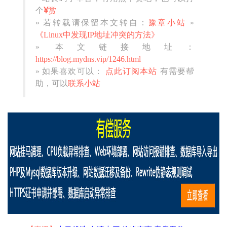
个
赏
» 若转载请保留本文转自：
豫章小站
»
《Linux中发现IP地址冲突的方法》
» 本文链接地址：
https://blog.mydns.vip/1246.html
» 如果喜欢可以：
点此订阅本站
有需要帮
助，可以
联系小站