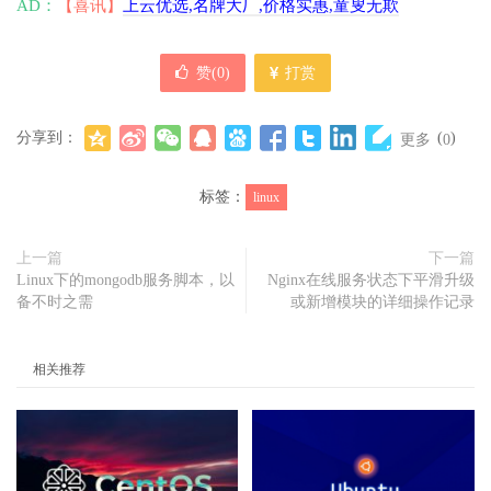
AD：
【喜讯】
上云优选,名牌大厂,价格实惠,童叟无欺
赞(
0
)
打赏
分享到：
(
)
更多
0
标签：
linux
上一篇
下一篇
Linux下的mongodb服务脚本，以
Nginx在线服务状态下平滑升级
备不时之需
或新增模块的详细操作记录
相关推荐