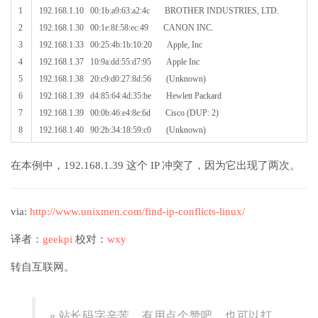
1
192.168.1.10
00
:
1b
:
a9
:
63
:
a2
:
4c
BROTHER
INDUSTRIES
,
LTD
.
2
192.168.1.30
00
:
1e
:
8f
:
58
:
ec
:
49
CANON
INC
.
3
192.168.1.33
00
:
25
:
4b
:
1b
:
10
:
20
Apple
,
Inc
4
192.168.1.37
10
:
9a
:
dd
:
55
:
d7
:
95
Apple
Inc
5
192.168.1.38
20
:
c9
:
d0
:
27
:
8d
:
56
(
Unknown
)
6
192.168.1.39
d4
:
85
:
64
:
4d
:
35
:
be
Hewlett
Packard
7
192.168.1.39
00
:
0b
:
46
:
e4
:
8e
:
6d
Cisco
(
DUP
:
2
)
8
192.168.1.40
90
:
2b
:
34
:
18
:
59
:
c0
(
Unknown
)
在本例中，192.168.1.39 这个 IP 冲突了，因为它出现了两次。
via:
http://www.unixmen.com/find-ip-conflicts-linux/
译者：
geekpi
校对：
wxy
转自互联网。
» 站长码字辛苦，有用点个赞吧，也可以打