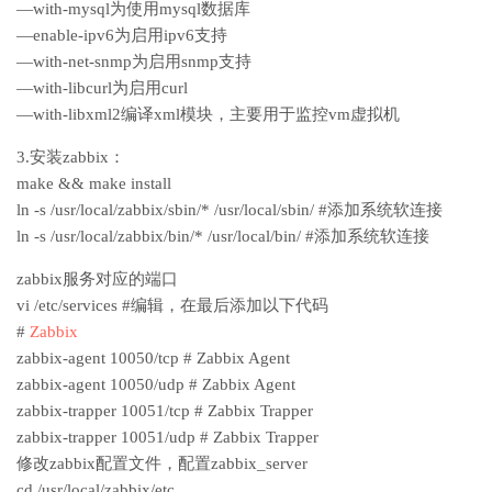
—with-mysql为使用mysql数据库
—enable-ipv6为启用ipv6支持
—with-net-snmp为启用snmp支持
—with-libcurl为启用curl
—with-libxml2编译xml模块，主要用于监控vm虚拟机
3.安装zabbix：
make && make install
ln -s /usr/local/zabbix/sbin/* /usr/local/sbin/ #添加系统软连接
ln -s /usr/local/zabbix/bin/* /usr/local/bin/ #添加系统软连接
zabbix服务对应的端口
vi /etc/services #编辑，在最后添加以下代码
#
Zabbix
zabbix-agent 10050/tcp # Zabbix Agent
zabbix-agent 10050/udp # Zabbix Agent
zabbix-trapper 10051/tcp # Zabbix Trapper
zabbix-trapper 10051/udp # Zabbix Trapper
修改zabbix配置文件，配置zabbix_server
cd /usr/local/zabbix/etc