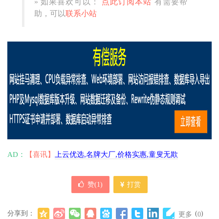
» 如果喜欢可以：
点此订阅本站
有需要帮
助，可以
联系小站
AD：
【喜讯】
上云优选,名牌大厂,价格实惠,童叟无欺
赞(
1
)
打赏
分享到：
(
)
更多
0