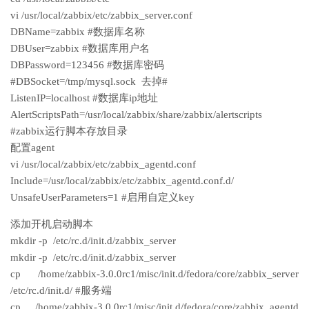
vi /usr/local/zabbix/etc/zabbix_server.conf
DBName=zabbix #数据库名称
DBUser=zabbix #数据库用户名
DBPassword=123456 #数据库密码
#DBSocket=/tmp/mysql.sock 去掉#
ListenIP=localhost #数据库ip地址
AlertScriptsPath=/usr/local/zabbix/share/zabbix/alertscripts
#zabbix运行脚本存放目录
配置agent
vi /usr/local/zabbix/etc/zabbix_agentd.conf
Include=/usr/local/zabbix/etc/zabbix_agentd.conf.d/
UnsafeUserParameters=1 #启用自定义key
添加开机启动脚本
mkdir -p /etc/rc.d/init.d/zabbix_server
mkdir -p /etc/rc.d/init.d/zabbix_server
cp /home/zabbix-3.0.0rc1/misc/init.d/fedora/core/zabbix_server
/etc/rc.d/init.d/ #服务端
cp /home/zabbix-3.0.0rc1/misc/init.d/fedora/core/zabbix_agentd