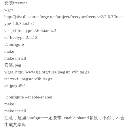
安装freetype
wget
http://jaist.dl.sourceforge.net/project/freetype/freetype2/2.6.3/freet
ype-2.6.3.tar.bz2
tar -jxf freetype-2.6.3.tar.bz2
cd freetype-2.3.12
./configure
make
make install
安装Jpeg
wget http://www.ijg.org/files/jpegsrc.v9b.tar.gz
tar zxvf jpegsrc.v9b.tar.gz
cd jpeg-8b/
./configure –enable-shared
make
make install
注意，这里configure一定要带–enable-shared参数，不然，不会
生成共享库