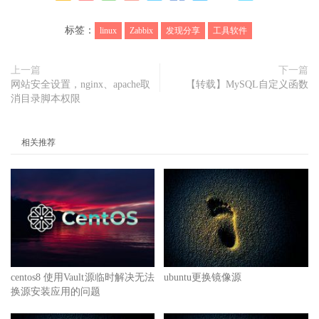
标签：
linux
Zabbix
发现分享
工具软件
上一篇
下一篇
网站安全设置，nginx、apache取
【转载】MySQL自定义函数
消目录脚本权限
相关推荐
centos8 使用Vault源临时解决无法
ubuntu更换镜像源
换源安装应用的问题