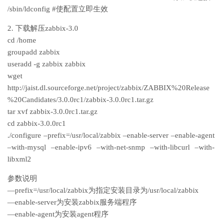
/sbin/ldconfig #使配置立即生效
2. 下载解压zabbix-3.0
cd /home
groupadd zabbix
useradd -g zabbix zabbix
wget
http://jaist.dl.sourceforge.net/project/zabbix/ZABBIX%20Release
%20Candidates/3.0.0rc1/zabbix-3.0.0rc1.tar.gz
tar xvf zabbix-3.0.0rc1.tar.gz
cd zabbix-3.0.0rc1
./configure –prefix=/usr/local/zabbix –enable-server –enable-agent
–with-mysql –enable-ipv6 –with-net-snmp –with-libcurl –with-
libxml2
参数说明
—prefix=/usr/local/zabbix为指定安装目录为/usr/local/zabbix
—enable-server为安装zabbix服务端程序
—enable-agent为安装agent程序