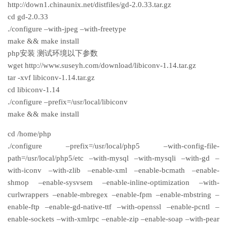
http://down1.chinaunix.net/distfiles/gd-2.0.33.tar.gz
cd gd-2.0.33
./configure –with-jpeg –with-freetype
make && make install
php安装 测试环境以下参数
wget http://www.suseyh.com/download/libiconv-1.14.tar.gz
tar -xvf libiconv-1.14.tar.gz
cd libiconv-1.14
./configure –prefix=/usr/local/libiconv
make && make install
cd /home/php
./configure –prefix=/usr/local/php5 –with-config-file-
path=/usr/local/php5/etc –with-mysql –with-mysqli –with-gd –
with-iconv –with-zlib –enable-xml –enable-bcmath –enable-
shmop –enable-sysvsem –enable-inline-optimization –with-
curlwrappers –enable-mbregex –enable-fpm –enable-mbstring –
enable-ftp –enable-gd-native-ttf –with-openssl –enable-pcntl –
enable-sockets –with-xmlrpc –enable-zip –enable-soap –with-pear