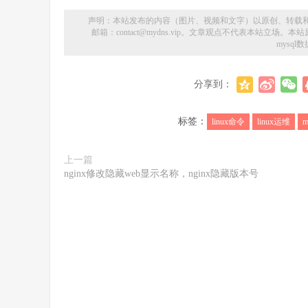
声明：本站发布的内容（图片、视频和文字）以原创、转载
邮箱：contact@mydns.vip。文章观点不代表本站立
mysq
分享到：
标签：
linux命令
linux运维
m
上一篇
nginx修改隐藏web显示名称，nginx隐藏版本号