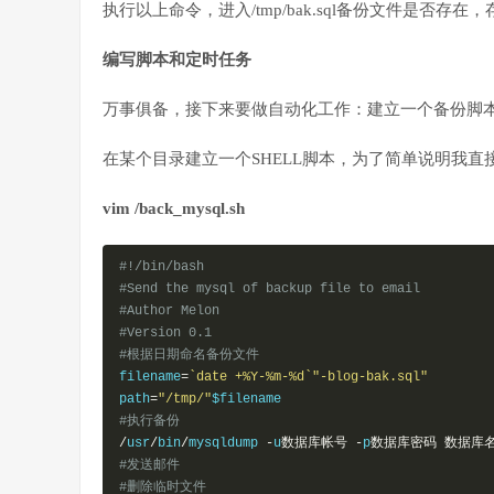
执行以上命令，进入/tmp/bak.sql备份文件是否存
编写脚本和定时任务
万事俱备，接下来要做自动化工作：建立一个备份脚
在某个目录建立一个SHELL脚本，为了简单说明我直接建在/
vim /back_mysql.sh
#!/bin/bash
#Send the mysql of backup file to email
#Author Melon
#Version 0.1
#根据日期命名备份文件
filename
=
`date +%Y-%m-%d`"-blog-bak.sql"
path
=
"/tmp/"
#执行备份
/
usr
/
bin
/
mysqldump 
-
u
数据库帐号
-
p
数据库密码
数据库
#发送邮件
#删除临时文件