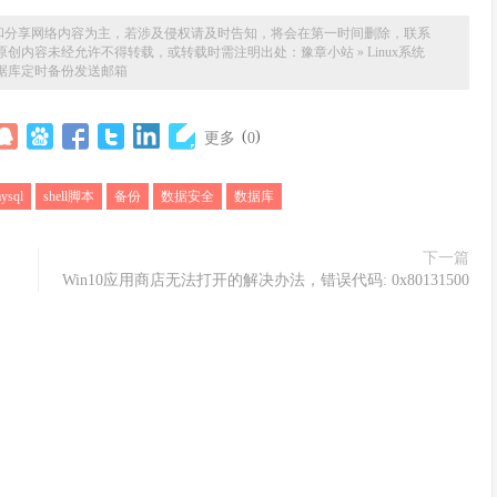
和分享网络内容为主，若涉及侵权请及时告知，将会在第一时间删除，联系
场。本站原创内容未经允许不得转载，或转载时需注明出处：
豫章小站
»
Linux系统
l数据库定时备份发送邮箱
(
)
更多
0
ysql
shell脚本
备份
数据安全
数据库
下一篇
Win10应用商店无法打开的解决办法，错误代码: 0x80131500