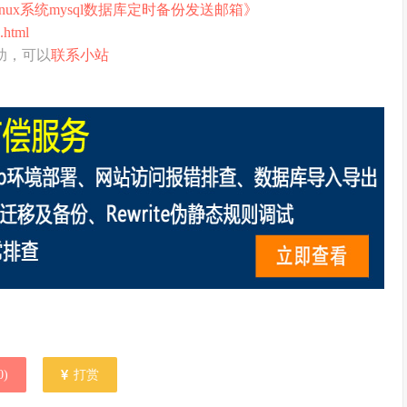
inux系统mysql数据库定时备份发送邮箱》
.html
助，可以
联系小站
0
)
打赏