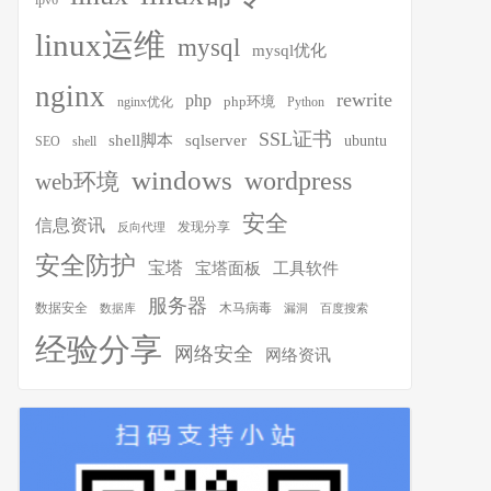
ipv6
linux运维
mysql
mysql优化
nginx
rewrite
php
php环境
nginx优化
Python
SSL证书
shell脚本
sqlserver
ubuntu
SEO
shell
windows
wordpress
web环境
安全
信息资讯
发现分享
反向代理
安全防护
宝塔
宝塔面板
工具软件
服务器
木马病毒
数据安全
数据库
漏洞
百度搜索
经验分享
网络安全
网络资讯