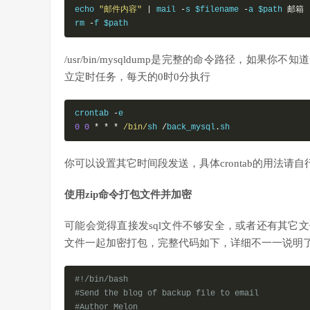
echo 
"邮件内容"
|
 mail 
-
s $filename 
-
a $path 
邮箱
rm 
-
f $path
/usr/bin/mysqldump是完整的命令路径，如果你不
立定时任务，每天的0时0分执行
crontab 
-
0
0
*
*
*
/bin/
sh 
/
back_mysql
.
sh
你可以设置其它时间段发送，具体crontab的用法请自
使用zip命令打包文件并加密
可能会觉得直接发sql文件不够安全，或者还有其它文件比
文件一起加密打包，完整代码如下，详细不一一说明
#!/bin/bash
#Send the blog of backup file to email
#Author Melon