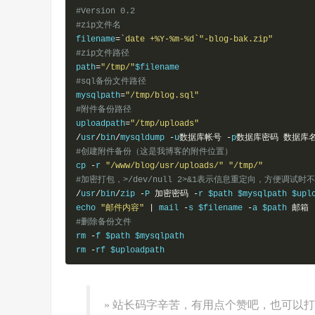
#Version 0.2
#zip文件名
filename
=
`date +%Y-%m-%d`"-blog-bak.zip"
#zip文件路径
path
=
"/tmp/"
#sql备份文件路径
mysqlpath
=
"/tmp/blog.sql"
#附件备份路径
uploadpath
=
"/tmp/uploads"
/
usr
/
bin
/
mysqldump 
-
u
数据库帐号
-
p
数据库密码
数据库
#创建附件备份（这是我博客的附件位置）
cp 
-
r 
"/www/blog/usr/uploads/"
"/tmp/"
#加密打包，>/dev/null 2>&1表示信息重定向，方便调
/
usr
/
bin
/
zip 
-
P 
加密密码
-
r $path $mysqlpath $upl
echo 
"邮件内容"
|
 mail 
-
s $filename 
-
a $path 
邮箱
#删除备份文件
rm 
-
f $path $mysqlpath

rm 
-
rf $uploadpath
» 站长码字辛苦，有用点个赞吧，也可以