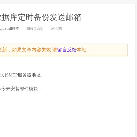
sql数据库定时备份发送邮箱
ql
/
shell脚本
阅读(1699)
评论(0)
天未更新，如果文章内容失效,请
留言
反馈
本站。
明SMTP服务器地址。
条命令来安装邮件模块：