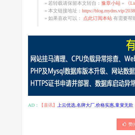
» 若转载请保留本文转自：
豫章小站
»
《L
» 本文链接地址：
https://blog.mydns.vip/2038
» 如果喜欢可以：
点此订阅本站
有需要帮
AD：
【喜讯】
上云优选,名牌大厂,价格实惠,童叟无欺
赞(