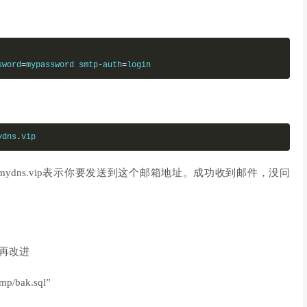
sword
=
mypassword smtp
-
auth
=
login
ydns
.
vip
xxx@mydns.vip表示你要发送到这个邮箱地址。成功收到邮件，没问
会再改进
/bak.sql”