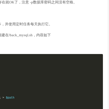
在，存在就OK了，注意 -p数据库密码之间没有空格。
本，并使用定时任务每天执行它。
back_mysql.sh，内容如下
名
>