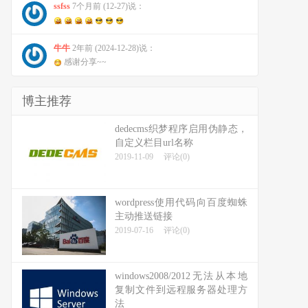
ssfss
7个月前 (12-27)说：
牛牛
2年前 (2024-12-28)说：
感谢分享~~
博主推荐
dedecms织梦程序启用伪静态，
自定义栏目url名称
2019-11-09
评论(0)
wordpress使用代码向百度蜘蛛
主动推送链接
2019-07-16
评论(0)
windows2008/2012无法从本地
复制文件到远程服务器处理方
法