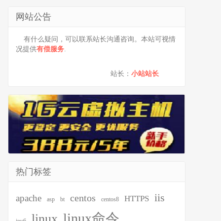
网站公告
有什么疑问，可以联系站长沟通咨询。本站可视情
况提供
有偿服务
.
站长：
小站站长
热门标签
iis
centos
apache
HTTPS
asp
bt
centos8
linux命令
linux