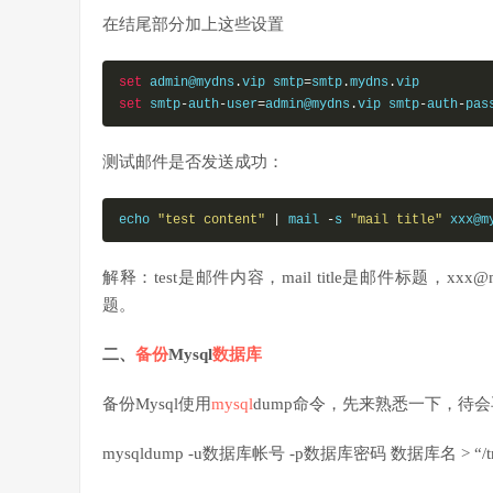
在结尾部分加上这些设置
set
 admin
@mydns
.
vip
 smtp
=
smtp
.
mydns
.
vip
set
 smtp
-
auth
-
user
=
admin@mydns
.
vip
 smtp
-
auth
-
pas
测试邮件是否发送成功：
echo 
"test content"
|
 mail 
-
s 
"mail title"
 xxx@m
解释：test是邮件内容，mail title是邮件标题，
题。
二、
备份
Mysql
数据库
备份Mysql使用
mysql
dump命令，先来熟悉一下，待
mysqldump -u数据库帐号 -p数据库密码 数据库名 > “/tmp