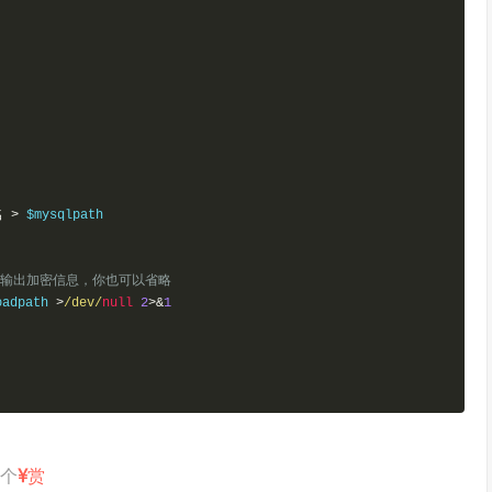
名
>
试时不输出加密信息，你也可以省略
oadpath 
>
/dev/
null
2
>&
1
打个
赏