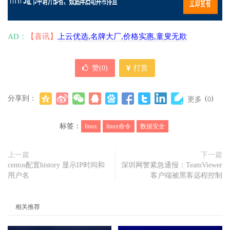
AD：
【喜讯】
上云优选,名牌大厂,价格实惠,童叟无欺
赞(
0
)
打赏
分享到：
(
)
更多
0
标签：
linux
linux命令
数据安全
上一篇
下一篇
centos配置history 显示IP时间和
深圳网警紧急通报：TeamViewer
用户名
客户端被黑客远程控制
相关推荐