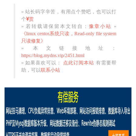
» 站长码字辛苦，有用点个赞吧，也可以打
个
赏
» 若转载请保留本文转自：
豫章小站
»
《linux centos系统只读，Read-only file system
只读修复》
» 本文链接地址：
https://blog.mydns.vip/2451.html
» 如果喜欢可以：
点此订阅本站
有需要帮
助，可以
联系小站