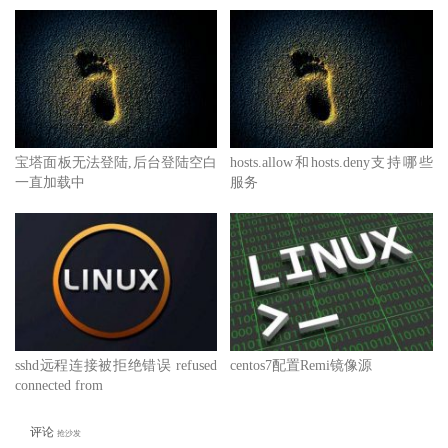
宝塔面板无法登陆,后台登陆空白
hosts.allow和hosts.deny支持哪些
一直加载中
服务
sshd远程连接被拒绝错误 refused
centos7配置Remi镜像源
connected from
评论
抢沙发