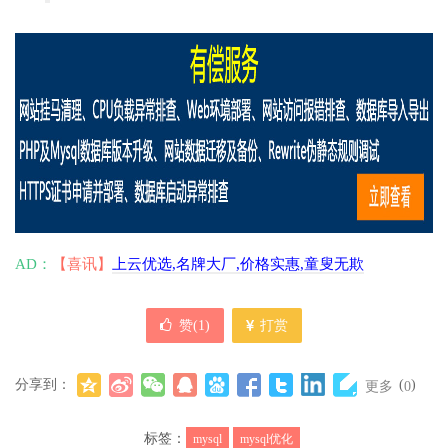
AD：
【喜讯】
上云优选,名牌大厂,价格实惠,童叟无欺
赞(
1
)
打赏
分享到：
(
)
更多
0
标签：
mysql
mysql优化