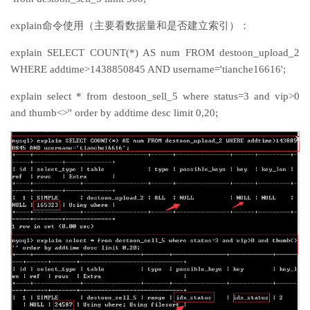
explain命令使用（主要看数据量和是否建立索引）：
explain SELECT COUNT(*) AS num FROM destoon_upload_2
WHERE addtime>1438850845 AND username='tianche16616';
explain select * from destoon_sell_5 where status=3 and vip>0
and thumb<>'' order by addtime desc limit 0,20;