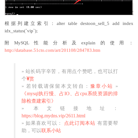
根据列建立索引：alter table destoon_sell_5 add index
idx_status(`vip`);
附MySQL性能分析及explain的使用：
http://database.51cto.com/art/201108/284783.htm
» 站长码字辛苦，有用点个赞吧，也可以打
个
赏
» 若转载请保留本文转自：
豫章小站
»
《mysql执行慢、占IO、占cpu系统资源的排
除检查建索引》
» 本文链接地址：
https://blog.mydns.vip/2611.html
» 如果喜欢可以：
点此订阅本站
有需要帮
助，可以
联系小站