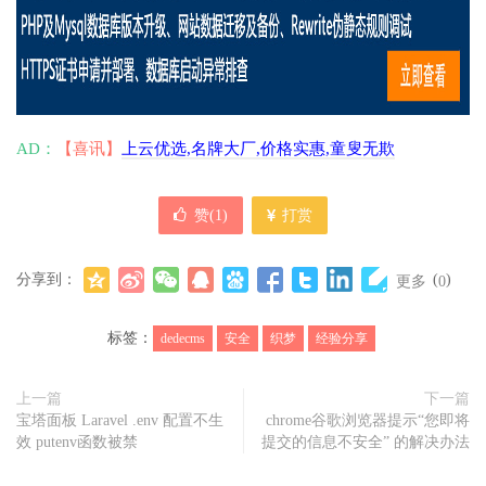
AD：
【喜讯】
上云优选,名牌大厂,价格实惠,童叟无欺
赞(
1
)
打赏
分享到：
(
)
更多
0
标签：
dedecms
安全
织梦
经验分享
上一篇
下一篇
宝塔面板 Laravel .env 配置不生
chrome谷歌浏览器提示“您即将
效 putenv函数被禁
提交的信息不安全” 的解决办法