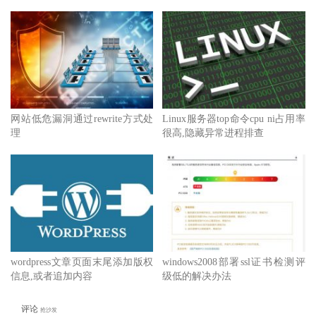
网站低危漏洞通过rewrite方式处
Linux服务器top命令cpu ni占用率
理
很高,隐藏异常进程排查
wordpress文章页面末尾添加版权
windows2008部署ssl证书检测评
信息,或者追加内容
级低的解决办法
评论
抢沙发