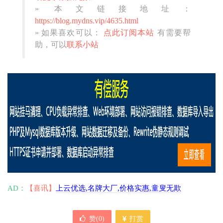
» 本文链接地址：
https://blog.mydns.vip/4635.html
» 如果喜欢可以：
点此订阅本站
有需要帮
助，可以
联系小站
AD：
【喜讯】
上云优选,名牌大厂,价格实惠,童叟无欺
赞(
0
)
打赏