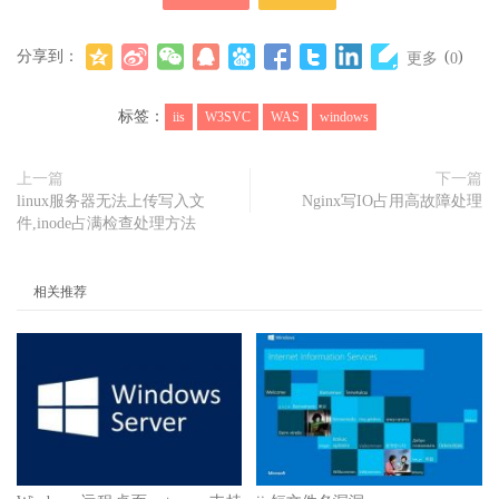
分享到：
(
)
更多
0
标签：
iis
W3SVC
WAS
windows
上一篇
下一篇
linux服务器无法上传写入文
Nginx写IO占用高故障处理
件,inode占满检查处理方法
相关推荐