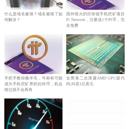
什么是域名被墙？域名被墙了如
国外很火的区块链手机挖矿项目
何解决？
Pi Network，注册送1个PI币，完
全免费
手把手教你撸羊毛，号称有可能
女黑客二次泄露AMD GPU源代
成为手机挖矿界的比特币，机会
码,叫卖1亿美元
错过就不会再有