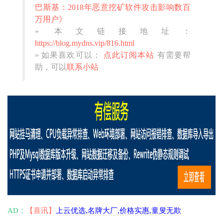
巴斯基：2018年恶意挖矿软件攻击影响数百
万用户》
» 本文链接地址：
https://blog.mydns.vip/816.html
» 如果喜欢可以：
点此订阅本站
有需要帮
助，可以
联系小站
AD：
【喜讯】
上云优选,名牌大厂,价格实惠,童叟无欺