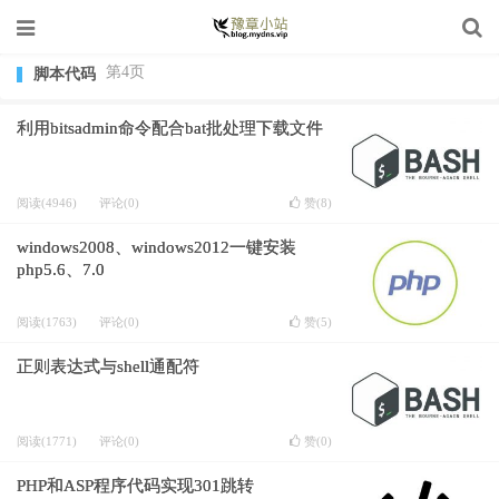
第4页
脚本代码
利用bitsadmin命令配合bat批处理下载文件
阅读(4946)
评论(0)
赞(
8
)
windows2008、windows2012一键安装
php5.6、7.0
阅读(1763)
评论(0)
赞(
5
)
正则表达式与shell通配符
阅读(1771)
评论(0)
赞(
0
)
PHP和ASP程序代码实现301跳转