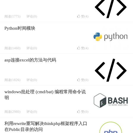
阅读(1775)
评论(0)
赞(
4
)
Python时间模块
阅读(1460)
评论(0)
赞(
4
)
asp连接excel的方法与代码
阅读(1826)
评论(0)
赞(
0
)
windows批处理 (cmd/bat) 编程常用命令说
明
阅读(2980)
评论(0)
赞(
0
)
利用rewrite重写解决thinkphp框架程序入口
在Public目录的访问