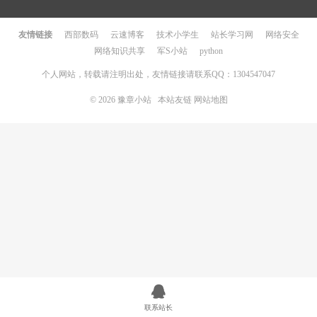
友情链接
西部数码
云速博客
技术小学生
站长学习网
网络安全
网络知识共享
军S小站
python
个人网站，转载请注明出处，友情链接请联系QQ：1304547047
© 2026
豫章小站
本站友链
网站地图
联系站长