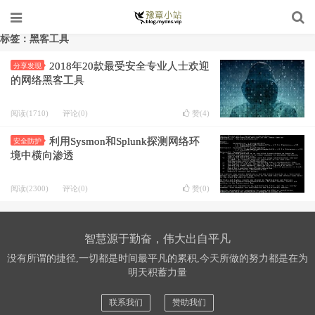
标签：黑客工具
2018年20款最受安全专业人士欢迎
分享发现
的网络黑客工具
阅读(1710)
评论(0)
赞(
4
)
利用Sysmon和Splunk探测网络环
安全防护
境中横向渗透
阅读(2300)
评论(0)
赞(
0
)
智慧源于勤奋，伟大出自平凡
没有所谓的捷径,一切都是时间最平凡的累积,今天所做的努力都是在为
明天积蓄力量
联系我们
赞助我们