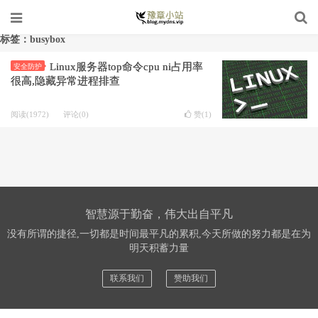
标签：busybox
Linux服务器top命令cpu ni占用率
安全防护
很高,隐藏异常进程排查
阅读(1972)
评论(0)
赞(
1
)
智慧源于勤奋，伟大出自平凡
没有所谓的捷径,一切都是时间最平凡的累积,今天所做的努力都是在为
明天积蓄力量
联系我们
赞助我们