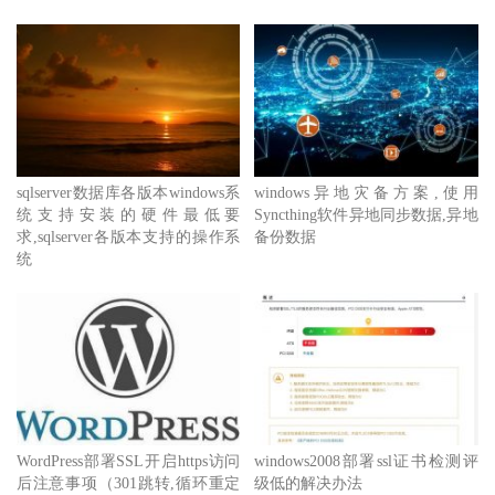
sqlserver数据库各版本windows系
windows异地灾备方案,使用
统支持安装的硬件最低要
Syncthing软件异地同步数据,异地
求,sqlserver各版本支持的操作系
备份数据
统
WordPress部署SSL开启https访问
windows2008部署ssl证书检测评
后注意事项（301跳转,循环重定
级低的解决办法
向）