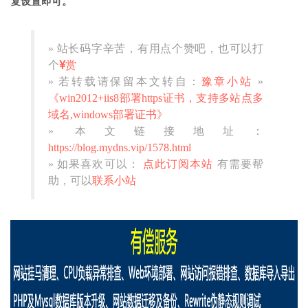
复设置即可。
» 站长码字辛苦，有用点个赞吧，也可以打
个
赏
» 若转载请保留本文转自：
豫章小站
»
《win2012+iis8部署https证书，支持多站点多
域名,windows部署证书》
» 本文链接地址：
https://blog.mydns.vip/1578.html
» 如果喜欢可以：
点此订阅本站
有需要帮
助，可以
联系小站