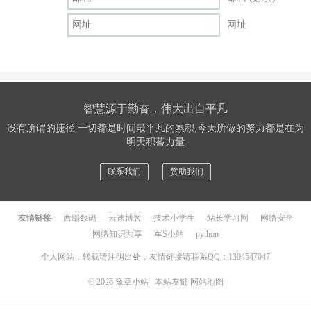
网址
智慧源于勤奋，伟大出自平凡
没有所谓的捷径,一切都是时间最平凡的累积,今天所做的努力都是在为
明天积蓄力量
联系我们
赞助我们
友情链接
西部数码
云速博客
技术小学生
站长学习网
网络安全
网络知识共享
军S小站
python
个人网站，转载请注明出处，友情链接请联系QQ：1304547047
© 2026
豫章小站
本站友链
网站地图