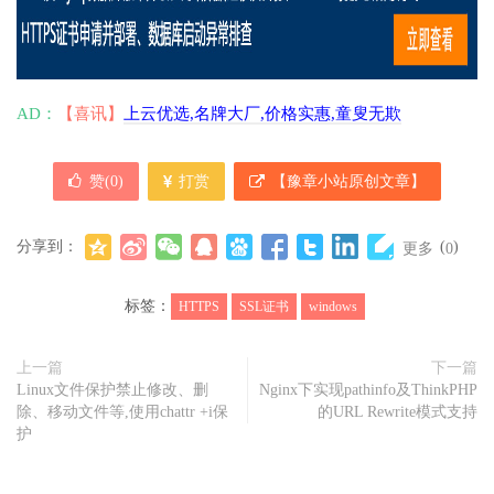
AD：
【喜讯】
上云优选,名牌大厂,价格实惠,童叟无欺
赞(
0
)
打赏
【豫章小站原创文章】
分享到：
(
)
更多
0
标签：
HTTPS
SSL证书
windows
上一篇
下一篇
Linux文件保护禁止修改、删
Nginx下实现pathinfo及ThinkPHP
除、移动文件等,使用chattr +i保
的URL Rewrite模式支持
护