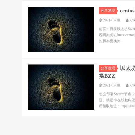
cent
分享发现
2021-05-30
小
前言：目前以太坊Swa
说明如何在linux ce
的脚本更换为...
以太
分享发现
换BZZ
2021-05-30
小
怎么部署Swarm节
题。就是卡在钱包内没有
币领取地址：https://faucet