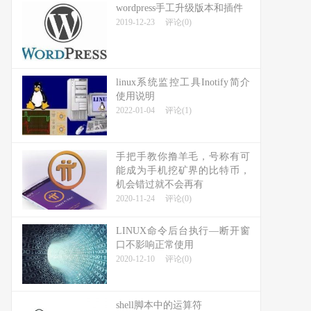
wordpress手工升级版本和插件
2019-12-23
评论(0)
linux系统监控工具Inotify简介
使用说明
2022-01-04
评论(1)
手把手教你撸羊毛，号称有可
能成为手机挖矿界的比特币，
机会错过就不会再有
2020-11-24
评论(0)
LINUX命令后台执行—断开窗
口不影响正常使用
2020-12-10
评论(0)
shell脚本中的运算符