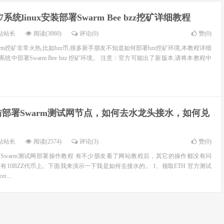
os7系统linux安装部署Swarm Bee bzz挖矿详细教程
站站长
阅读(3060)
评论(0)
赞(
0
)
rm挖矿非常火热,比如bzz币,很多新手朋友不知道如何部署bzz挖矿环境,本教程详细
ntos系统中部署Swarm Bee bzz 挖矿环境。 注意：官方可能出了新版本,请将本教程中
坊部署Swarm测试网节点，如何去水龙头接水，如何兑
站站长
阅读(2574)
评论(3)
赞(
0
)
点？Swarm测试网部署操作教程 有不少朋友看了网站教程后，其它的操作都没有问
10BZZ代币上。下面我来演示一下我是如何去接水的。 1、领取ETH 官方测试
....