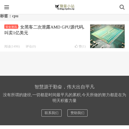
标签：cpu
女黑客二次泄露AMD GPU源代码,
安全资讯
叫卖1亿美元
阅读(1496)
评论(0)
赞(
1
)
智慧源于勤奋，伟大出自平凡
没有所谓的捷径,一切都是时间最平凡的累积,今天所做的努力都是在为
明天积蓄力量
联系我们
赞助我们