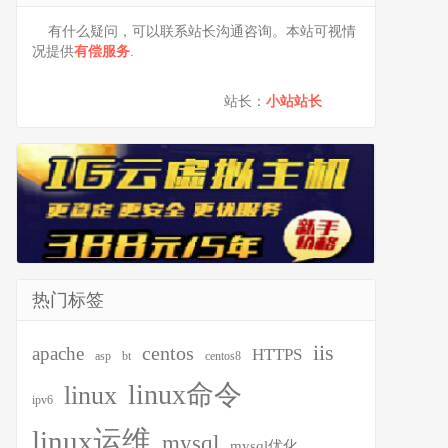
有什么疑问，可以联系站长沟通咨询。本站可视情
况提供
有偿服务
.
站长：
小站站长
热门标签
iis
centos
apache
HTTPS
asp
bt
centos8
linux命令
linux
ipv6
linux运维
mysql
mysql优化