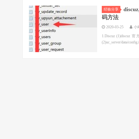
disc
经验分享
码方法
2020-03-25
小
1.Discuz (1)discuz
(2)uc_server/data/confi