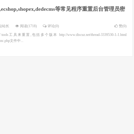
uz,ecshop,shopex,dedecms等常见程序重置后台管理员密
站站长
阅读(1718)
评论(0)
赞(
0
)
 官方tools工具来重置,包括多个版本 http://www.discuz.net/thread-3339530-1-1.html
g.inc.php文件中...