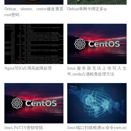
Debian、ubuntu、centos修改重置
Debian单网卡绑定多ip
root密码
Nginx写IO占用高故障处理
linux服务器无法上传写入文
件,inode占满检查处理方法
linux PuTTY密钥登陆
linux端口扫描检测nc命令(netcat)