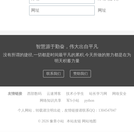
网址
智慧源于勤奋，伟大出自平凡
没有所谓的捷径,一切都是时间最平凡的累积,今天所做的努力都是在为
明天积蓄力量
联系我们
赞助我们
友情链接
西部数码
云速博客
技术小学生
站长学习网
网络安全
网络知识共享
军S小站
python
个人网站，转载请注明出处，友情链接请联系QQ：1304547047
© 2026
豫章小站
本站友链
网站地图