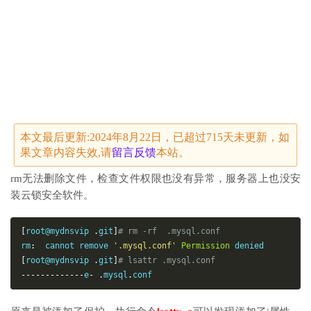
本文最后更新:2024年8月22日，已超过715天未更新，如
果文章内容失效,请
留言
反馈
本站。
rm无法删除文件，检查文件权限也没有异常，服务器上也没安
装云锁安全软件。
[
root@mydnsvip 
.
git
]
# rm -rf  .mysql.conf
rm
:
  cannot remove 
'.mysql.conf'
Permission
[
root@mydnsvip 
.
git
]
# 
lsattr
 .mysql.conf
-------------
e
-
.
mysql
.
conf