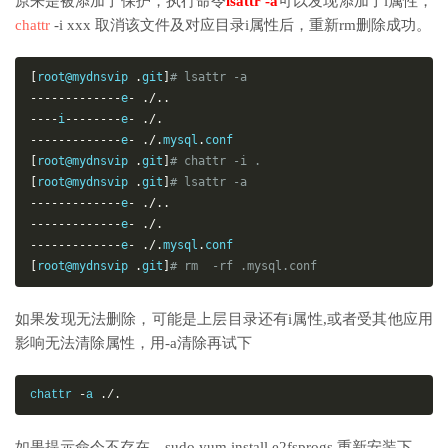
原来是被添加了保护，执行命令
lsattr -a
可以发现添加了i属性，
chattr
-i xxx 取消该文件及对应目录i属性后，重新rm删除成功。
[
root@mydnsvip 
.
git
]
# lsattr -a
-------------
e
-
./..
----
i
--------
e
-
./.
-------------
e
-
./.
mysql
.
[
root@mydnsvip 
.
git
]
# chattr -i .
[
root@mydnsvip 
.
git
]
# lsattr -a
-------------
e
-
./..
-------------
e
-
./.
-------------
e
-
./.
mysql
.
[
root@mydnsvip 
.
git
]
# rm  -rf .mysql.conf
如果发现无法删除，可能是上层目录还有i属性,或者受其他应用
影响无法清除属性，用-a清除再试下
chattr 
-
a 
./.
如果提示命令不存在，sudo yum install e2fsprogs 重新安装下。