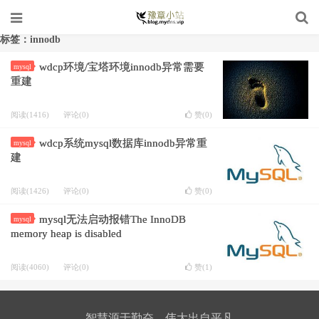
标签：innodb
wdcp环境/宝塔环境innodb异常需要
mysql
重建
阅读(1416)
评论(0)
赞(
0
)
wdcp系统mysql数据库innodb异常重
mysql
建
阅读(1426)
评论(0)
赞(
0
)
mysql无法启动报错The InnoDB
mysql
memory heap is disabled
阅读(4060)
评论(0)
赞(
1
)
智慧源于勤奋，伟大出自平凡