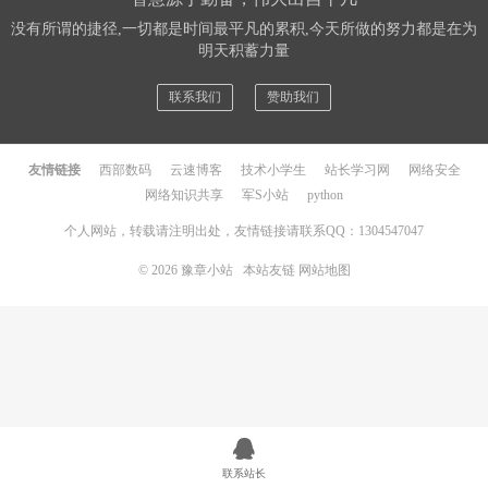
没有所谓的捷径,一切都是时间最平凡的累积,今天所做的努力都是在为
明天积蓄力量
联系我们
赞助我们
友情链接
西部数码
云速博客
技术小学生
站长学习网
网络安全
网络知识共享
军S小站
python
个人网站，转载请注明出处，友情链接请联系QQ：1304547047
© 2026
豫章小站
本站友链
网站地图
联系站长