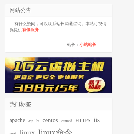
网站公告
有什么疑问，可以联系站长沟通咨询。本站可视情
况提供
有偿服务
.
站长：
小站站长
热门标签
iis
centos
apache
HTTPS
asp
bt
centos8
linux命令
linux