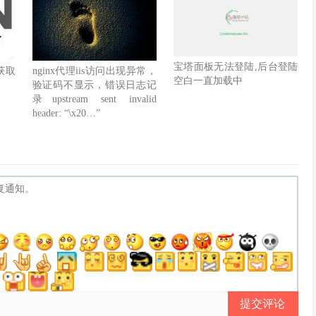
宝塔面板无法登陆,后台登陆
何获取
nginx代理iis访问出现异常，
空白一直加载中
验证码不显示，错误日志记
录upstream sent invalid
header: “\x20…”
提交评论