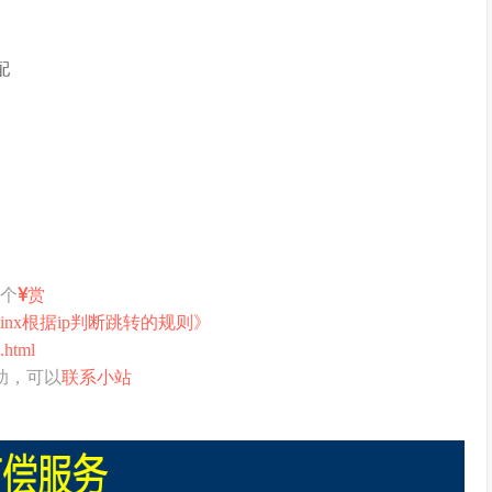
配
打个
赏
ginx根据ip判断跳转的规则》
.html
助，可以
联系小站