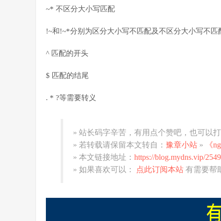
~* 不区分大小写匹配
!~和!~*分别为区分大小写不匹配及不区分大小写不匹
^ 匹配的开头
$ 匹配的结尾
. * ?等需要转义
» 站长码字辛苦，有用点个赞吧，也可以
» 若转载请保留本文转自：
豫章小站
»
《n
» 本文链接地址：
https://blog.mydns.vip/2549
» 如果喜欢可以：
点此订阅本站
有需要帮