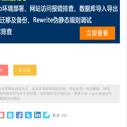
0
)
打赏
和分享网络内容为主，若涉及侵权请及时告知，将会在第一时间删除，联系
。本站原创内容未经允许不得转载，或转载时需注明出处：
豫章小站
»
nginx根据ip判
断跳转的规则
(
)
更多
0