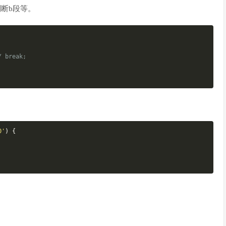
判断b段等。
/
break
;
0'
)
{