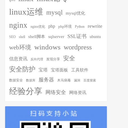
ipv6
linux运维
mysql
mysql优化
nginx
rewrite
php
php环境
nginx优化
Python
SSL证书
shell脚本
sqlserver
ubuntu
SEO
shell
windows
wordpress
web环境
安全
信息资讯
发现分享
反向代理
安全防护
宝塔
宝塔面板
工具软件
服务器
木马病毒
数据安全
数据库
漏洞
百度搜索
经验分享
网络安全
网络资讯