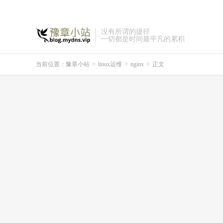
没有所谓的捷径
一切都是时间最平凡的累积
当前位置：
豫章小站
>
linux运维
>
nginx
>
正文