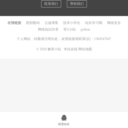
联系我们
赞助我们
友情链接
西部数码
云速博客
技术小学生
站长学习网
网络安全
网络知识共享
军S小站
python
个人网站，转载请注明出处，友情链接请联系QQ：1304547047
© 2026
豫章小站
本站友链
网站地图
联系站长