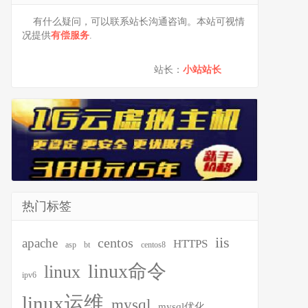
有什么疑问，可以联系站长沟通咨询。本站可视情
况提供
有偿服务
.
站长：
小站站长
热门标签
iis
centos
apache
HTTPS
asp
bt
centos8
linux命令
linux
ipv6
linux运维
mysql
mysql优化