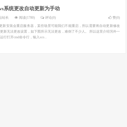
dows系统更改自动更新为手动
站站长
阅读(1780)
评论(0)
赞(
0
)
统自动更新安装会重启服务器，某些场景可能我们不能重启，所以需要将自动更新修改
更新无法更改设置，如下图所示无法更改，难倒了不少人。 所以这里介绍另外一
打开cmd命令行，输入sco...