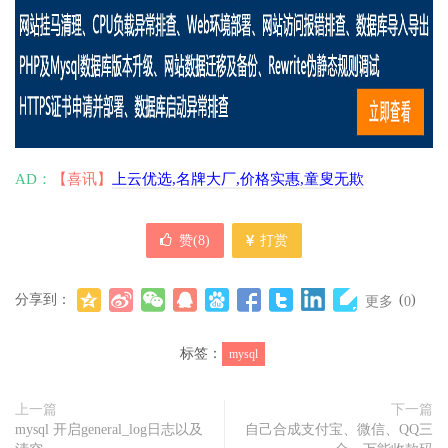
AD：
【喜讯】
上云优选,名牌大厂,价格实惠,童叟无欺
赞(
8
)
打赏
分享到：
(
)
更多
0
标签：
mysql
上一篇
下一篇
mysql 开启general_log日志以及
自己合成支付宝、微信、QQ三