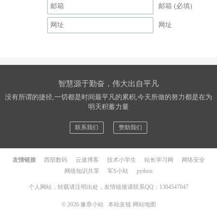
邮箱 (必填)
网址
智慧源于勤奋，伟大出自平凡
没有所谓的捷径,一切都是时间最平凡的累积,今天所做的努力都是在为
明天积蓄力量
联系我们
赞助我们
友情链接
西部数码
云速博客
技术小学生
站长学习网
网络安全
网络知识共享
军S小站
python
个人网站，转载请注明出处，友情链接请联系QQ：1304547047
© 2026
豫章小站
本站友链
网站地图