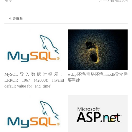
清空
合一万能收款码
相关推荐
MySQL导入数据时提示：
wdcp环境/宝塔环境innodb异常需
ERROR 1067 (42000): Invalid
要重建
default value for ‘end_time’