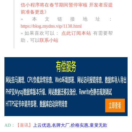
信小程序将在春节期间暂停审核 开发者应提
前准备更迭》
» 本文链接地址：
https://blog.mydns.vip/1138.html
» 如果喜欢可以：
点此订阅本站
有需要帮
助，可以
联系小站
AD：
【喜讯】
上云优选,名牌大厂,价格实惠,童叟无欺