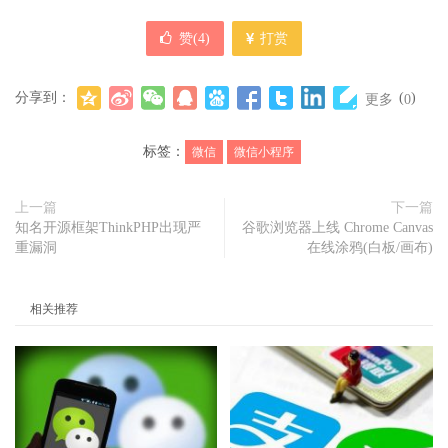
赞(
4
)
打赏
分享到：
(
)
更多
0
标签：
微信
微信小程序
上一篇
下一篇
知名开源框架ThinkPHP出现严
谷歌浏览器上线 Chrome Canvas
重漏洞
在线涂鸦(白板/画布)
相关推荐