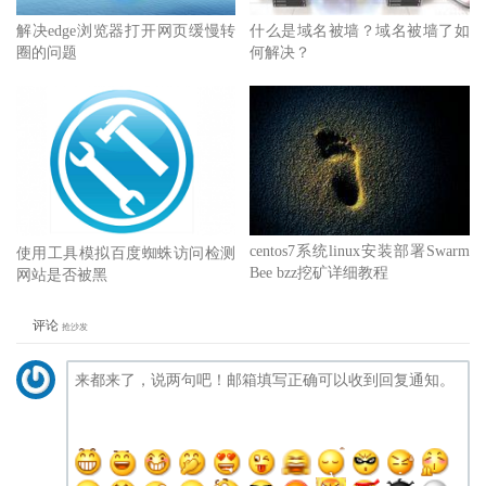
解决edge浏览器打开网页缓慢转
什么是域名被墙？域名被墙了如
圈的问题
何解决？
centos7系统linux安装部署Swarm
使用工具模拟百度蜘蛛访问检测
Bee bzz挖矿详细教程
网站是否被黑
评论
抢沙发