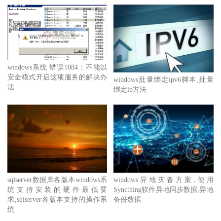
windows系统 错误1084：不能以
安全模式开启这项服务的解决办
windows批量绑定ipv6脚本,批量
法
绑定ip方法
sqlserver数据库各版本windows系
windows异地灾备方案,使用
统支持安装的硬件最低要
Syncthing软件异地同步数据,异地
求,sqlserver各版本支持的操作系
备份数据
统