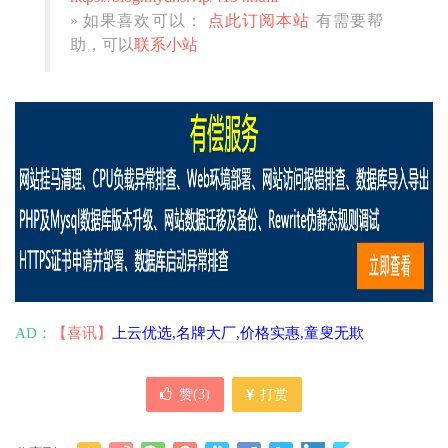
» 如果喜欢可以：
点此订阅本站
有需要帮
助，可以
联系小站
AD：
【喜讯】
上云优选,名牌大厂,价格实惠,童叟无欺
赞(
3
)
打赏