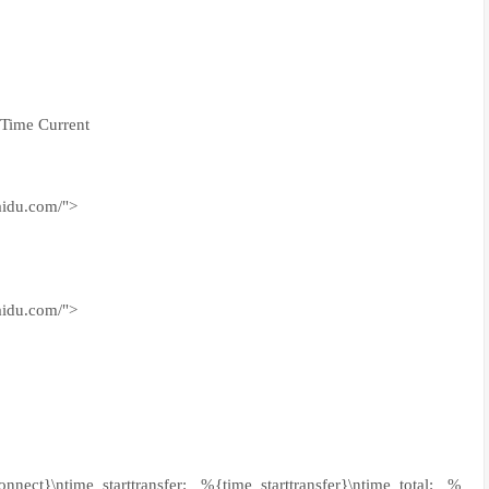
Time Current
aidu.com/">
aidu.com/">
ct}\ntime_starttransfer: %{time_starttransfer}\ntime_total: %