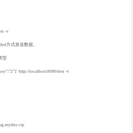
st -v
rlencoded方式发送数据。
类型
ey":"2"}' http://localhost:8090/test -v
log.mydns.vip