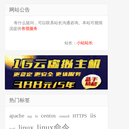
网站公告
有什么疑问，可以联系站长沟通咨询。本站可视情
况提供
有偿服务
.
站长：
小站站长
热门标签
iis
centos
apache
HTTPS
asp
bt
centos8
linux命令
linux