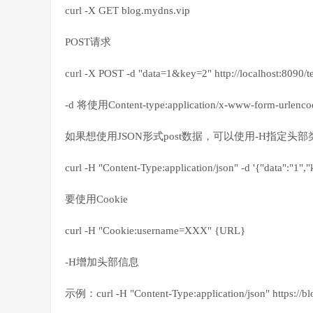
curl -X GET blog.mydns.vip
POST请求
curl -X POST -d "data=1&key=2" http://localhost:8090/te
-d 将使用Content-type:application/x-www-form-u
如果想使用JSON形式post数据，可以使用-H指定头部
curl -H "Content-Type:application/json" -d '{"data":"1","k
要使用Cookie
curl -H "Cookie:username=XXX" {URL}
-H增加头部信息
示例：curl -H "Content-Type:application/json" https://b