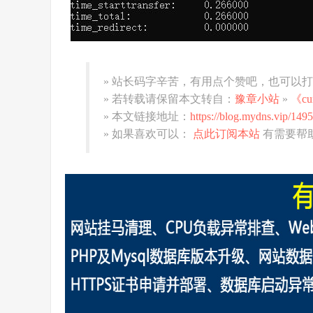
» 站长码字辛苦，有用点个赞吧，也可以
» 若转载请保留本文转自：
豫章小站
»
《c
» 本文链接地址：
https://blog.mydns.vip/1495
» 如果喜欢可以：
点此订阅本站
有需要帮