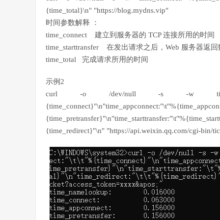
{time_total}\n" "https://blog.mydns.vip"
时间参数解释 ：
time_connect 建立到服务器的 TCP 连接所用的时间
time_starttransfer 在发出请求之后，Web 
time_total 完成请求所用的时间
示例2
curl -o /dev/null -s -w time_namelookup
{time_connect}"\n"time_appconnect:"\t"%{time_appconn
{time_pretransfer}"\n"time_starttransfer:"\t"%{time_startt
{time_redirect}"\n" "https://api.weixin.qq.com/cgi-bin/