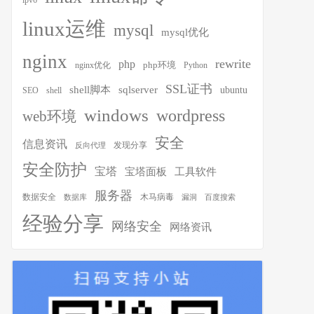
ipv6
linux运维
mysql
mysql优化
nginx
rewrite
php
php环境
nginx优化
Python
SSL证书
shell脚本
sqlserver
ubuntu
SEO
shell
windows
wordpress
web环境
安全
信息资讯
发现分享
反向代理
安全防护
宝塔
宝塔面板
工具软件
服务器
木马病毒
数据安全
数据库
漏洞
百度搜索
经验分享
网络安全
网络资讯