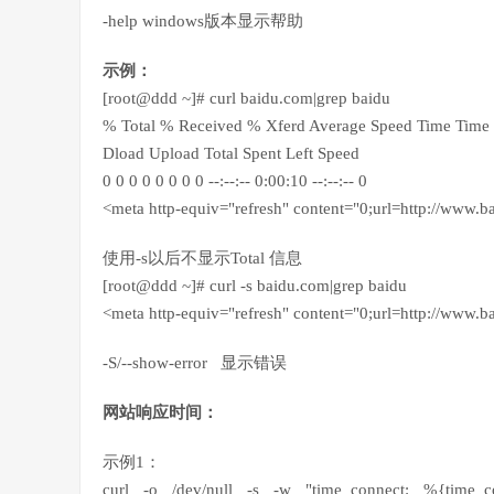
-help windows版本显示帮助
示例：
[root@ddd ~]# curl baidu.com|grep baidu
% Total % Received % Xferd Average Speed Time Time 
Dload Upload Total Spent Left Speed
0 0 0 0 0 0 0 0 --:--:-- 0:00:10 --:--:-- 0
<meta http-equiv="refresh" content="0;url=http://www.b
使用-s以后不显示Total 信息
[root@ddd ~]# curl -s baidu.com|grep baidu
<meta http-equiv="refresh" content="0;url=http://www.b
-S/--show-error 显示错误
网站响应时间：
示例1：
curl -o /dev/null -s -w "time_connect: %{time_conne