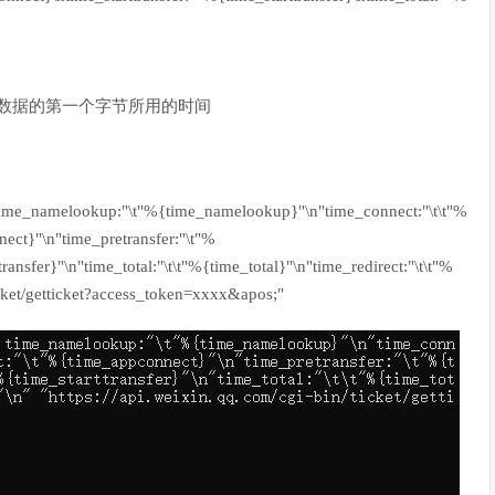
服务器返回数据的第一个字节所用的时间
:"\t"%{time_namelookup}"\n"time_connect:"\t\t"%
ect}"\n"time_pretransfer:"\t"%
ransfer}"\n"time_total:"\t\t"%{time_total}"\n"time_redirect:"\t\t"%
ticket/getticket?access_token=xxxx&apos;"