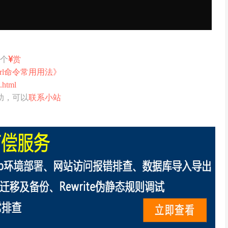
打个
赏
url命令常用用法》
.html
助，可以
联系小站