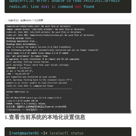
update
-
rc
.
d
:
 error
:
 unable to read 
/
etc
/
init
.
d
/
redis

redis
.
sh
:
 line 
414
:
1
:
 command 
not
 found
1.查看当前系统的本地化设置信息
[
root@master01 
~]
# localectl status