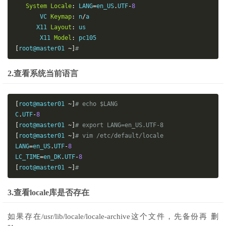
System
Locale
:
 LANG
=
en_US
.
UTF
-
8
       VC 
Keymap
:
 n
/
a

      X11 
Layout
:
 us

       X11 
Model
:
[
root@master01 
~]
# 
2.查看系统当前语言
[
root@master01 
~]
# echo $LANG
C
.
UTF
-
8
[
root@master01 
~]
# export LANG=en_US.UTF-8
[
root@master01 
~]
# vim /etc/default/locale
LANG
=
en_US
.
UTF
-
8
LC_TIME
=
en_DK
.
UTF
-
8
[
root@master01 
~]
# 
3.查看locale库是否存在
如果存在/usr/lib/locale/locale-archive这个文件，先备份再 删