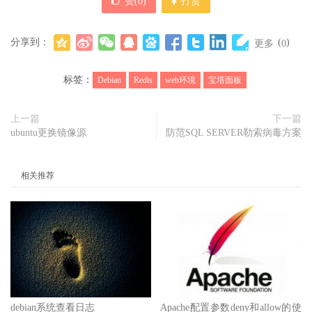
赞(
0
)
打赏
分享到：
(
)
更多
0
标签：
Debian
Redis
web环境
宝塔面板
上一篇
下一篇
ubuntu更换镜像源
防范SQL SERVER勒索病毒方案
相关推荐
debian系统查看日志
Apache配置参数deny和allow的使