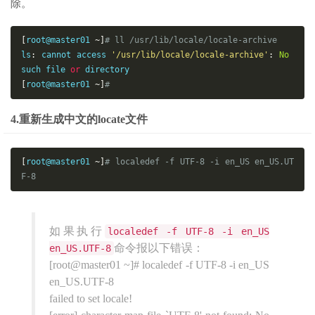
除。
[
root@master01 
~]
# ll /usr/lib/locale/locale-archive
ls
:
 cannot access 
'/usr/lib/locale/locale-archive'
:
No
such file 
or
[
root@master01 
~]
# 
4.重新生成中文的locate文件
[
root@master01 
~]
# localedef -f UTF-8 -i en_US en_US.UT
F-8
如果执行
localedef -f UTF-8 -i en_US
命令报以下错误：
en_US.UTF-8
[root@master01 ~]# localedef -f UTF-8 -i en_US
en_US.UTF-8
failed to set locale!