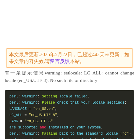
本文最后更新:2025年5月22日，已超过442天未更新，如
果文章内容失效,请
留言
反馈
本站。
有一条提示信息warning: setlocale: LC_ALL: cannot change
locale (en_US.UTF-8): No such file or directory
perl
:
 warning
:
Setting
 locale failed
.
perl
:
 warning
:
Please
 check that your locale settings
:
LANGUAGE 
=
"en_US:en"
,
LC_ALL 
=
"en_US.UTF-8"
,
LANG 
=
"en_US.UTF-8"
are supported 
and
 installed on your system
.
perl
:
 warning
:
Falling
 back to the standard locale 
(
"C"
).