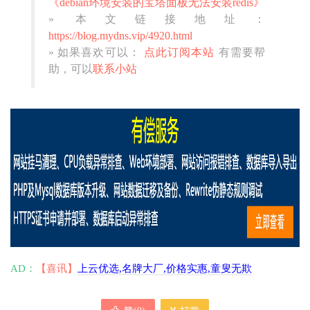
《debian环境安装的宝塔面板无法安装redis》
» 本文链接地址：
https://blog.mydns.vip/4920.html
» 如果喜欢可以：
点此订阅本站
有需要帮
助，可以
联系小站
AD：
【喜讯】
上云优选,名牌大厂,价格实惠,童叟无欺