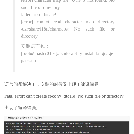
[error] character map file `UTF-8' not found: No
such file or directory
failed to set locale!
[error] cannot read character map directory
/usr/share/i18n/charmaps: No such file or
directory
安装语言包：
[root@master01 ~]# sudo apt -y install language-
pack-en
语言问题解决了，安装的时候又出现了编译问题
Fatal error: can't create fpconv_dtoa.o: No such file or directory
出现了编译错误。