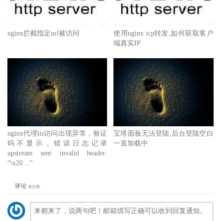
nginx拦截指定url被访问
使用nginx tcp转发,如何获取客户
端真实IP
nginx代理iis访问出现异常，验证
宝塔面板无法登陆,后台登陆空白
码不显示，错误日志记录
一直加载中
upstream sent invalid header:
“\x20…”
评论
抢沙发