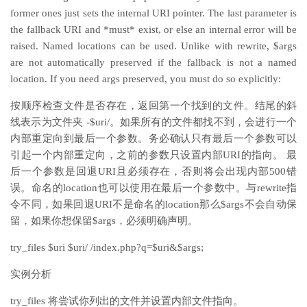
former ones just sets the internal URI pointer. The last parameter is
the fallback URI and *must* exist, or else an internal error will be
raised. Named locations can be used. Unlike with rewrite, $args
are not automatically preserved if the fallback is not a named
location. If you need args preserved, you must do so explicitly:
按顺序检查文件是否存在，返回第一个找到的文件。结尾的斜
线表示为文件夹 -$uri/。如果所有的文件都找不到，会进行一个
内部重定向到最后一个参数。务必确认只有最后一个参数可以
引起一个内部重定向，之前的参数只设置内部URI的指向。 最
后一个参数是回退URI且必须存在，否则将会出现内部500错
误。命名的location也可以使用在最后一个参数中。与rewrite指
令不同，如果回退URI不是命名的location那么$args不会自动保
留，如果你想保留$args，必须明确声明。
try_files $uri $uri/ /index.php?q=$uri&$args;
实例分析
try_files 将尝试你列出的文件并设置内部文件指向。