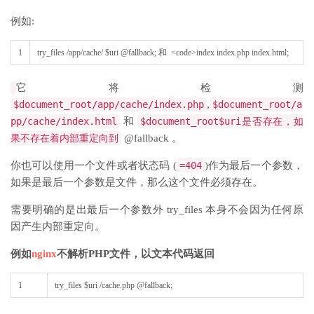
例如:
1
try_files
/
app
/
cache
/
$
uri
@
fallback
;
和
<
code
>
index
index
.
php
index
.
html
;
它将检测
$document_root/app/cache/index.php
,
$document_root/a
pp/cache/index.html
和
$document_root$uri是否存在，如
果不存在着内部重定向到
@fallback 。
你也可以使用一个文件或者状态码 (
=404
)作为最后一个参数，
如果是最后一个参数是文件，那么这个文件必须存在。
需要明确的是出最后一个参数外 try_files 本身不会因为任何原
因产生内部重定向。
例如
nginx
不解析PHP文件，以文本代码返回
1
try
_
files
$
uri
/
cache
.
php
@
fallback
;