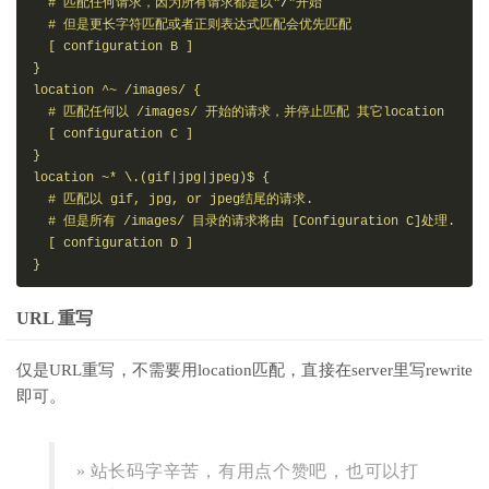
  # 匹配任何请求，因为所有请求都是以"
/
"开始

  # 但是更长字符匹配或者正则表达式匹配会优先匹配

  [ configuration B ] 

}

location ^~ /images/ {

  # 匹配任何以 /images/ 开始的请求，并停止匹配 其它location

  [ configuration C ] 

}

location ~* \.(gif|jpg|jpeg)$ {

  # 匹配以 gif, jpg, or jpeg结尾的请求. 

  # 但是所有 /images/ 目录的请求将由 [Configuration C]处理.   

  [ configuration D ] 

}
URL 重写
仅是URL重写，不需要用location匹配，直接在server里写rewrite
即可。
» 站长码字辛苦，有用点个赞吧，也可以打