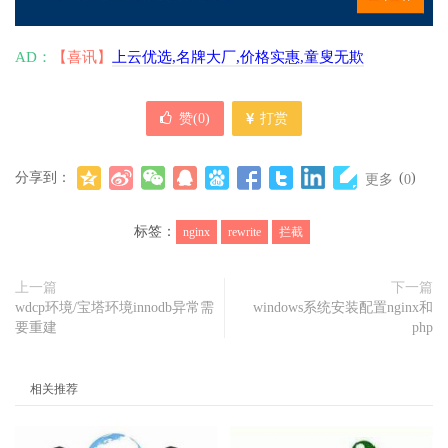
AD：
【喜讯】
上云优选,名牌大厂,价格实惠,童叟无欺
赞(
0
)
打赏
分享到：
(
)
更多
0
标签：
nginx
rewrite
拦截
上一篇
下一篇
wdcp环境/宝塔环境innodb异常需
windows系统安装配置nginx和
要重建
php
相关推荐