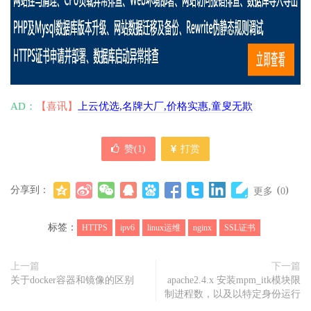
AD：
【喜讯】
上云优选,名牌大厂,价格实惠,童叟无欺
赞(
1
)
打赏
分享到：
(
)
更多
0
标签：
HTTPS
ipv6
linux运维
nginx
SSL证书
上一篇
下一篇
关于docker容器和镜像的区别
apache2.4.x 安装mpm_itk模块限
制进程数，以及以特定身份运行