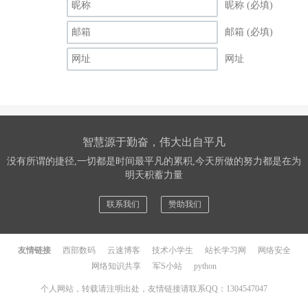
昵称 (必填)
邮箱 (必填)
网址
智慧源于勤奋，伟大出自平凡
没有所谓的捷径,一切都是时间最平凡的累积,今天所做的努力都是在为
明天积蓄力量
联系我们
赞助我们
友情链接
西部数码
云速博客
技术小学生
站长学习网
网络安全
网络知识共享
军S小站
python
个人网站，转载请注明出处，友情链接请联系QQ：1304547047