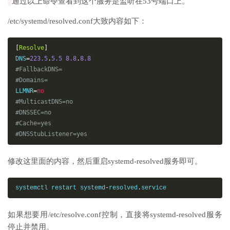
通过以上命令查看到这个服务是监听在53号端口上。
/etc/systemd/resolved.conf大致内容如下：
[
Resolve
]
DNS
=
223.5
.
5.5
8.8
.
8.8
#
FallbackDNS=
#
Domains=
LLMNR
=
no
#
MulticastDNS=no
#
DNSSEC=no
#
Cache=yes
#
DNSStubListener=yes
修改这里面的内容，然后重启systemd-resolved服务即可。
systemctl restart systemd
-
resolved
.
service
如果想要用/etc/resolve.conf控制，直接将systemd-resolved服务
停止并禁用。