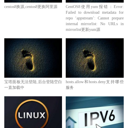
centos8换源,centos8更换阿里源
CentOS8使用yum报错：Error:
Failed to download metadata for
repo ‘appstream’: Cannot prepare
internal mirrorlist: No URLs in
mirrorlist更新yum源
宝塔面板无法登陆,后台登陆空白
hosts.allow和hosts.deny支持哪些
一直加载中
服务