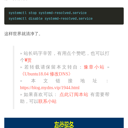
systemctl stop systemd
-
resolved
.
service

systemctl disable systemd
-
resolved
.
service
这样世界就清净了。
» 站长码字辛苦，有用点个赞吧，也可以打
个
赏
» 若转载请保留本文转自：
豫章小站
»
《Ubuntu18.04 修改DNS》
» 本文链接地址：
https://blog.mydns.vip/1944.html
» 如果喜欢可以：
点此订阅本站
有需要帮
助，可以
联系小站