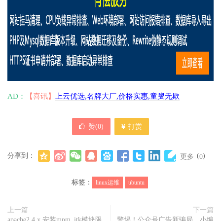
AD：
【喜讯】
上云优选,名牌大厂,价格实惠,童叟无欺
赞(
0
)
打赏
分享到：
(
)
更多
0
标签：
linux运维
ubuntu
上一篇
下一篇
apache2.4.x 安装mpm_itk模块限
警惕！公众号广告新骗局，小编