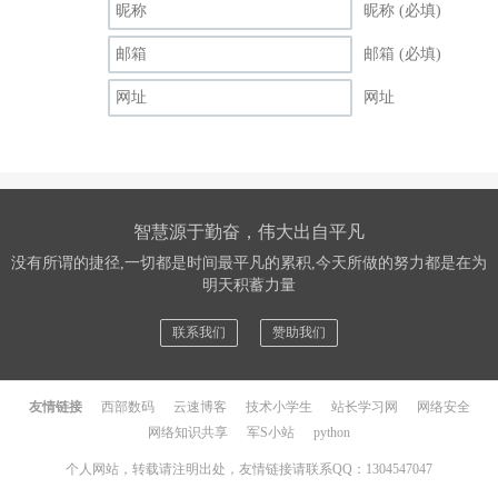
昵称 (必填)
邮箱 (必填)
网址
智慧源于勤奋，伟大出自平凡
没有所谓的捷径,一切都是时间最平凡的累积,今天所做的努力都是在为
明天积蓄力量
联系我们
赞助我们
友情链接
西部数码
云速博客
技术小学生
站长学习网
网络安全
网络知识共享
军S小站
python
个人网站，转载请注明出处，友情链接请联系QQ：1304547047