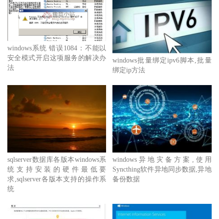
windows系统 错误1084：不能以
安全模式开启这项服务的解决办
windows批量绑定ipv6脚本,批量
法
绑定ip方法
sqlserver数据库各版本windows系
windows异地灾备方案,使用
统支持安装的硬件最低要
Syncthing软件异地同步数据,异地
求,sqlserver各版本支持的操作系
备份数据
统