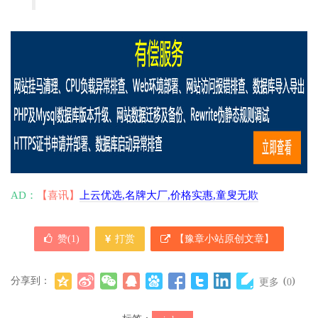
AD：
【喜讯】
上云优选,名牌大厂,价格实惠,童叟无欺
赞(
1
)
打赏
【豫章小站原创文章】
分享到：
(
)
更多
0