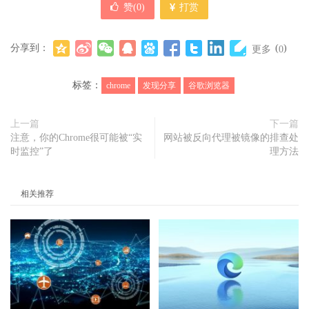
赞(
0
)
打赏
分享到：
(
)
更多
0
标签：
chrome
发现分享
谷歌浏览器
上一篇
下一篇
注意，你的Chrome很可能被“实
网站被反向代理被镜像的排查处
时监控”了
理方法
相关推荐