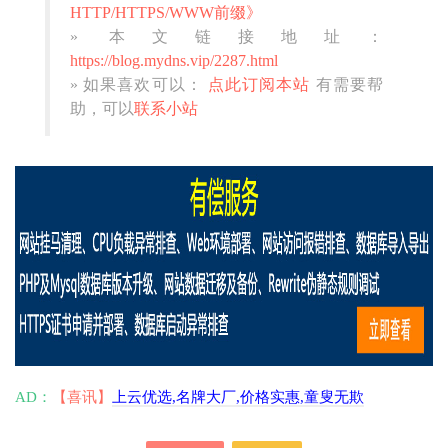
HTTP/HTTPS/WWW前缀》
» 本文链接地址：
https://blog.mydns.vip/2287.html
» 如果喜欢可以：
点此订阅本站
有需要帮
助，可以
联系小站
AD：
【喜讯】
上云优选,名牌大厂,价格实惠,童叟无欺