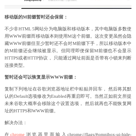
移动版的M前缀暂时还会保留：
不少非HTML 5网站分为电脑版和移动版本，其中电脑版多数使
用WWW前缀而移动版本则使用M这个前缀。这次变更虽然会隐
藏WWW前缀但至少暂时还不会对M前缀下手，所以移动版本中
的M前缀还会继续被显示。但同理即便保留M前缀也不会显示
HTTPS或者HTTP协议， 只能通过网址前面是否带有小锁来判断
连接类型。
暂时还会可以恢复显示WWW前缀：
复制下列地址在谷歌浏览器地址栏中粘贴并回车， 然后将其默
认的Default选项修改为Enabled再重启即可。当然正如前文所提
未来谷歌大概率会移除这个设置选项， 然后就再也不能恢复网
址的HTTPS和WWW前缀。
解决办法：
在
chrome
浏览器里面输入chrome://flags/#omnibox-ui-hide-