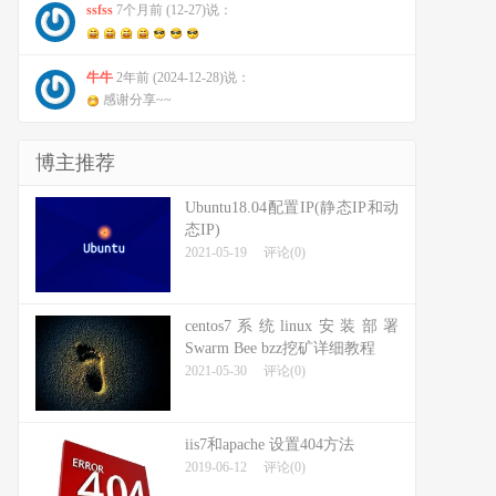
ssfss
7个月前 (12-27)说：
牛牛
2年前 (2024-12-28)说：
感谢分享~~
博主推荐
Ubuntu18.04配置IP(静态IP和动
态IP)
2021-05-19
评论(0)
centos7系统linux安装部署
Swarm Bee bzz挖矿详细教程
2021-05-30
评论(0)
iis7和apache 设置404方法
2019-06-12
评论(0)