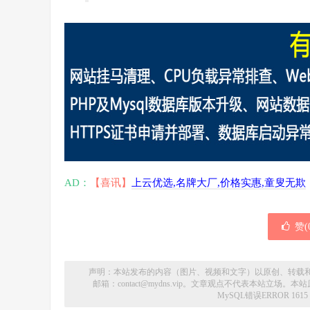
AD：
【喜讯】
上云优选,名牌大厂,价格实惠,童叟无欺
赞(
声明：本站发布的内容（图片、视频和文字）以原创、转载
邮箱：contact@mydns.vip。文章观点不代表本站立
MySQL错误ERROR 1615 Prepa