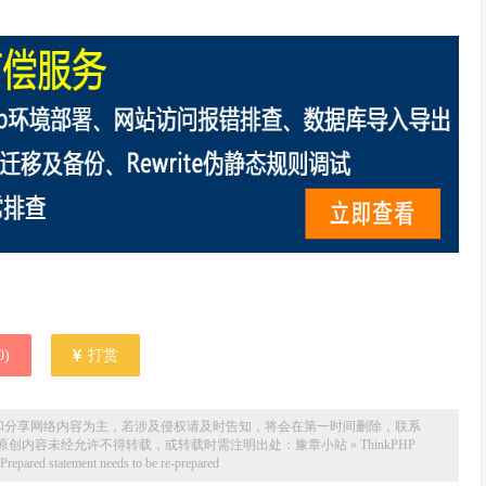
0
)
打赏
和分享网络内容为主，若涉及侵权请及时告知，将会在第一时间删除，联系
场。本站原创内容未经允许不得转载，或转载时需注明出处：
豫章小站
»
ThinkPHP
red statement needs to be re-prepared