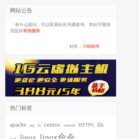
网站公告
有什么疑问，可以联系站长沟通咨询。本站可视情
况提供
有偿服务
.
站长：
小站站长
热门标签
iis
centos
apache
HTTPS
asp
bt
centos8
linux命令
linux