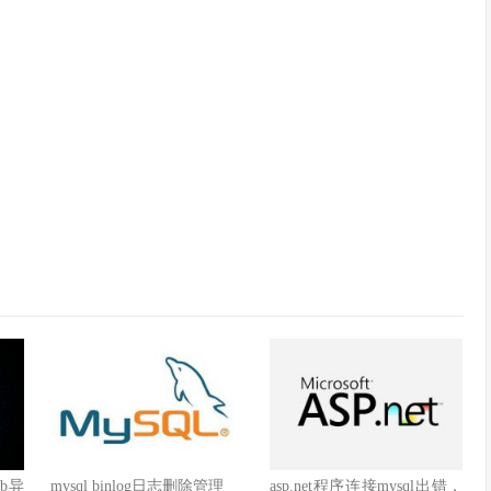
db异
mysql binlog日志删除管理
asp.net程序连接mysql出错，