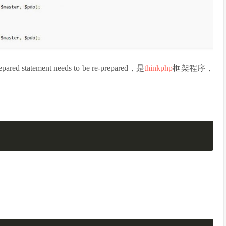
tement needs to be re-prepared，是
thinkphp
框架程序，