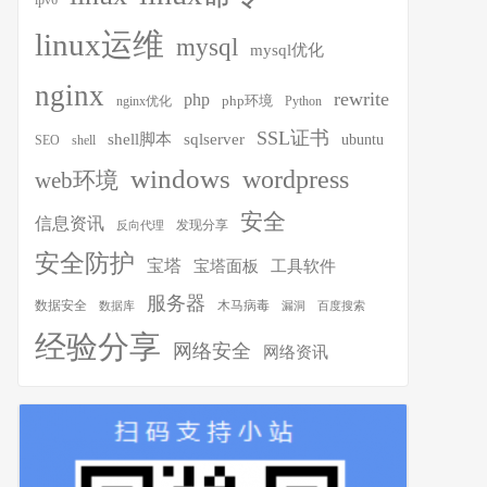
ipv6
linux运维
mysql
mysql优化
nginx
rewrite
php
php环境
nginx优化
Python
SSL证书
shell脚本
sqlserver
ubuntu
SEO
shell
windows
wordpress
web环境
安全
信息资讯
发现分享
反向代理
安全防护
宝塔
宝塔面板
工具软件
服务器
木马病毒
数据安全
数据库
漏洞
百度搜索
经验分享
网络安全
网络资讯