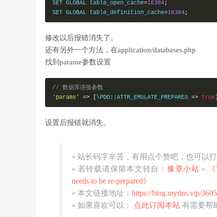
SET GLOBAL table_open_cache
=
16384
;
SET GLOBAL table_definition_cache
=
16384
;
修改以后报错消失了。
还有另外一个方法，在application/databases.php
找到parame参数设置
// 数据库连接参数
'params'
=>
[
\PDO
::
ATTR_EMULATE_PREPARES 
=>
true
设置后报错就消失。
» 站长码字辛苦，有用点个赞吧，也可以
» 若转载请保留本文转自：
豫章小站
»
《T
needs to be re-prepared》
» 本文链接地址：
https://blog.mydns.vip/3605
» 如果喜欢可以：
点此订阅本站
有需要帮