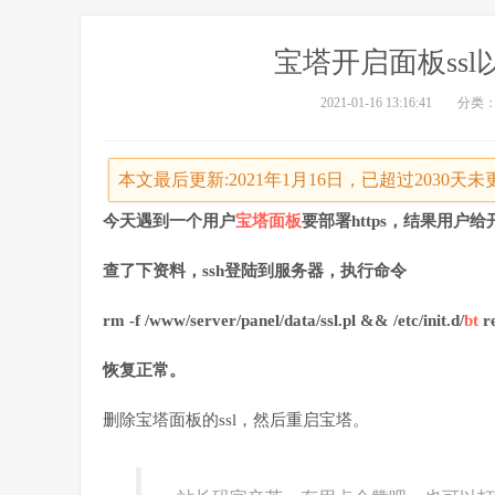
宝塔开启面板ss
2021-01-16 13:16:41
分类
本文最后更新:2021年1月16日，已超过2030
今天遇到一个用户
宝塔面板
要部署https，结果用户
查了下资料，ssh登陆到服务器，执行命令
rm -f /www/server/panel/data/ssl.pl && /etc/init.d/
bt
re
恢复正常。
删除宝塔面板的ssl，然后重启宝塔。