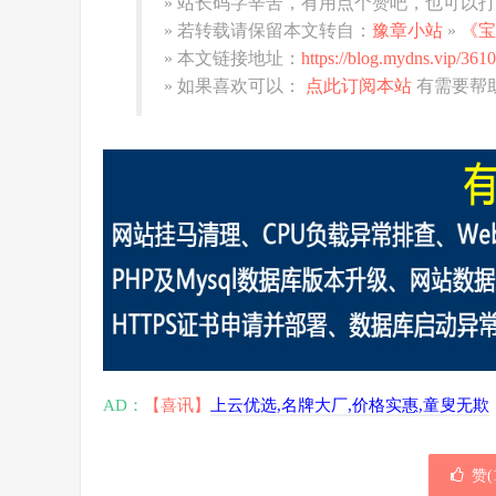
» 站长码字辛苦，有用点个赞吧，也可以
» 若转载请保留本文转自：
豫章小站
»
《宝
» 本文链接地址：
https://blog.mydns.vip/3610
» 如果喜欢可以：
点此订阅本站
有需要帮
AD：
【喜讯】
上云优选,名牌大厂,价格实惠,童叟无欺
赞(