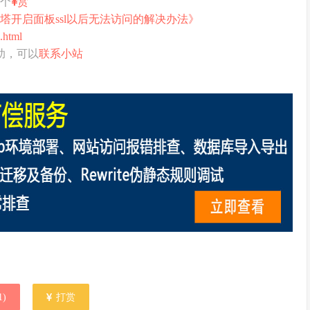
打个
赏
塔开启面板ssl以后无法访问的解决办法》
.html
助，可以
联系小站
1
)
打赏