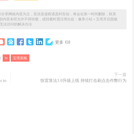
和分享网络内容为主，若涉及侵权请及时告知，将会在第一时间删除，联系
。本站原创内容未经允许不得转载，或转载时需注明出处：
豫章小站
»
宝塔开启面板
以后无法访问的解决办法
(
)
更多
0
：
bt
宝塔面板
下一篇
s to
惊雷算法3.0升级上线 持续打击刷点击作弊行为