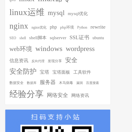
ipv6
linux运维
mysql
mysql优化
nginx
rewrite
php
php环境
nginx优化
Python
SSL证书
shell脚本
sqlserver
ubuntu
SEO
shell
windows
wordpress
web环境
安全
信息资讯
发现分享
反向代理
安全防护
宝塔
宝塔面板
工具软件
服务器
木马病毒
数据安全
数据库
漏洞
百度搜索
经验分享
网络安全
网络资讯