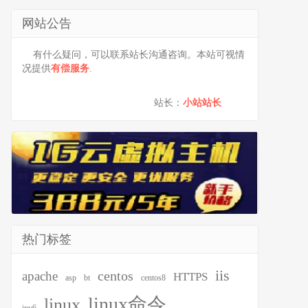
网站公告
有什么疑问，可以联系站长沟通咨询。本站可视情
况提供
有偿服务
.
站长：
小站站长
热门标签
iis
centos
apache
HTTPS
asp
bt
centos8
linux命令
linux