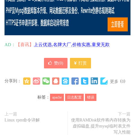
AD：
【喜讯】
上云优选,名牌大厂,价格实惠,童叟无欺
赞(
0
)
打赏
分享到：
(
)
更多
0
标签：
apache
日志配置
错误
上一篇
下一篇
Linux rpm命令详解
使用RAMDisk软件将内存转换为
虚拟磁盘,提升mysql临时表文件
写入性能