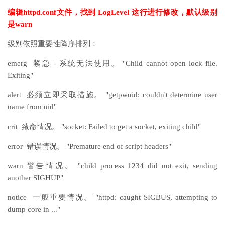
编辑httpd.conf文件，找到 LogLevel 这行进行修改，默认级别
是warn
级别依照重要性降序排列：
emerg 紧急 - 系统无法使用。 "Child cannot open lock file.
Exiting"
alert 必须立即采取措施。 "getpwuid: couldn't determine user
name from uid"
crit 致命情况。 "socket: Failed to get a socket, exiting child"
error 错误情况。 "Premature end of script headers"
warn 警告情况。 "child process 1234 did not exit, sending
another SIGHUP"
notice 一般重要情况。 "httpd: caught SIGBUS, attempting to
dump core in ..."