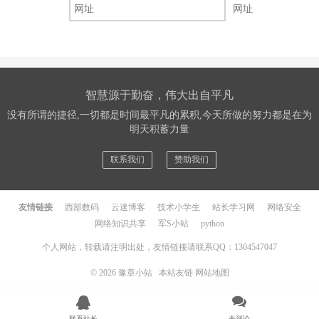
网址
智慧源于勤奋，伟大出自平凡
没有所谓的捷径,一切都是时间最平凡的累积,今天所做的努力都是在为
明天积蓄力量
联系我们
赞助我们
友情链接
西部数码
云速博客
技术小学生
站长学习网
网络安全
网络知识共享
军S小站
python
个人网站，转载请注明出处，友情链接请联系QQ：1304547047
© 2026
豫章小站
本站友链
网站地图
联系站长
去评论