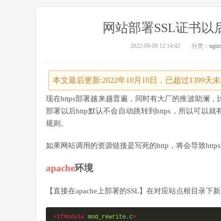
网站部署SSL证书以后
2022-09-09 12:14:42
分类：
ngin
本文最后更新:2022年10月10日，已超过1399
现在https部署越来越普遍，同时有大厂的推波助澜，比
部署以后http默认不会自动跳转到https，所以可以就
规则。
如果网站调用的资源链接是写死的http，将会导致htt
apache
环境
【直接在apache上部署的SSL】在对应站点根目录下新建
<IfModule
mod_rewrite
.
c
>