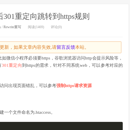
301重定向跳转到https规则
x
/
Rewrite重写
阅读(1469)
评论(0)
天未更新，如果文章内容失效,请
留言
反馈
本站。
如微信小程序必须要https，谷歌浏览器访问http会提示风险等，
有
301
重定向
到https的需求，针对不同系统web，可以参考对应的
ps访问出现页面错乱，可以参考
强制https请求资源
一个文件命名为.htaccess。