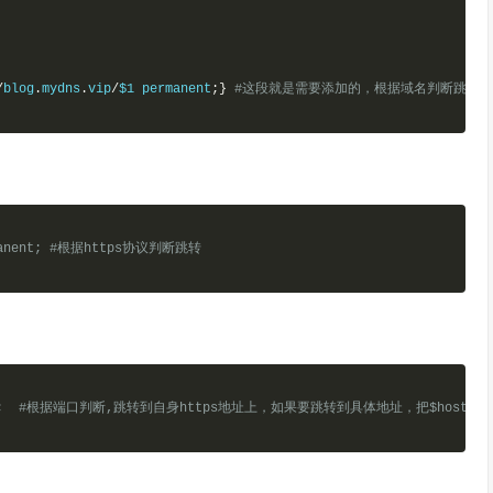
/
blog
.
mydns
.
vip
/
$1 permanent
;
}
#这段就是需要添加的，根据域名判断跳转,
anent;
 #根据https协议判断跳转
;
  #根据端口判断,跳转到自身https地址上，如果要跳转到具体地址，把$host修