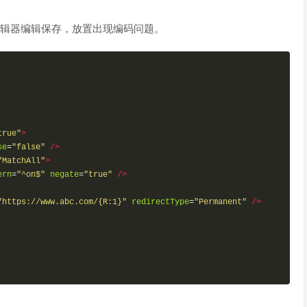
的文编辑器编辑保存，放置出现编码问题。
true"
>
se
=
"false"
/>
"MatchAll"
>
ern
=
"^on$"
negate
=
"true"
/>
"https://www.abc.com/{R:1}"
redirectType
=
"Permanent"
/>