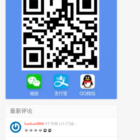
适合A跳转到B这种需求
最新评论
改为具体域名
haokan8866
8个月前 (12-27)说：