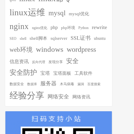
ipv6
linux运维
mysql
mysql优化
ache子站继承上级目录.htaccess受影响

nginx
rewrite
php
php环境
nginx优化
Python
SSL证书
shell脚本
sqlserver
ubuntu
SEO
shell
windows
wordpress
web环境
安全
信息资讯
发现分享
反向代理
安全防护
宝塔
宝塔面板
工具软件
服务器
木马病毒
数据安全
数据库
漏洞
百度搜索
经验分享
网络安全
网络资讯