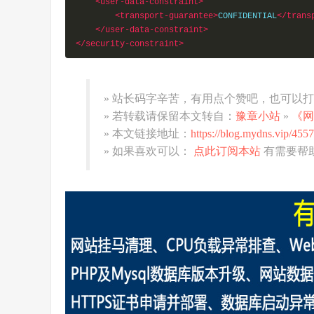
<user-data-constraint>
<transport-guarantee>
CONFIDENTIAL
</trans
</user-data-constraint>
</security-constraint>
» 站长码字辛苦，有用点个赞吧，也可以
» 若转载请保留本文转自：
豫章小站
»
《网
» 本文链接地址：
https://blog.mydns.vip/4557
» 如果喜欢可以：
点此订阅本站
有需要帮