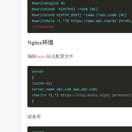
RewriteEngine On

RewriteCond  %{
HTTPS
} !^on$ [NC]                 
RewriteCond %{HTTP_HOST} ^(www.)?abc.com$ [N
</IfModule>
Nginx环境
编辑
nginx
站点配置文件
{
listen 
80
;
server_name abc
.
com www
.
abc
.
com
;
rewrite 
^(.*)
 https
:
//blog.mydns.vip$1 permanent
}
或者用