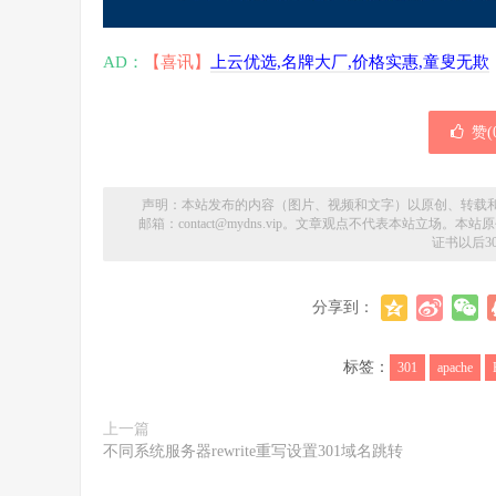
AD：
【喜讯】
上云优选,名牌大厂,价格实惠,童叟无欺
赞(
声明：本站发布的内容（图片、视频和文字）以原创、转载
邮箱：contact@mydns.vip。文章观点不代表本站立场
证书以后30
分享到：
标签：
301
apache
上一篇
不同系统服务器rewrite重写设置301域名跳转