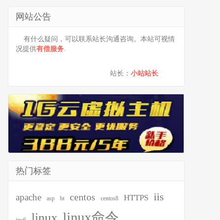
网站公告
有什么疑问，可以联系站长沟通咨询。本站可视情
况提供
有偿服务
.
站长：
小站站长
热门标签
iis
centos
apache
HTTPS
asp
bt
centos8
linux命令
linux