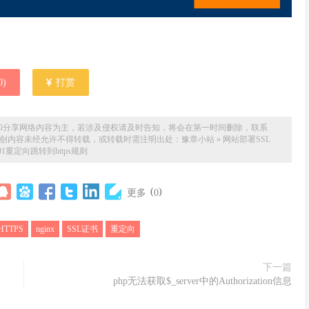
0
)
打赏
和分享网络内容为主，若涉及侵权请及时告知，将会在第一时间删除，联系
。本站原创内容未经允许不得转载，或转载时需注明出处：
豫章小站
»
网站部署SSL
1重定向跳转到https规则
(
)
更多
0
HTTPS
nginx
SSL证书
重定向
下一篇
php无法获取$_server中的Authorization信息