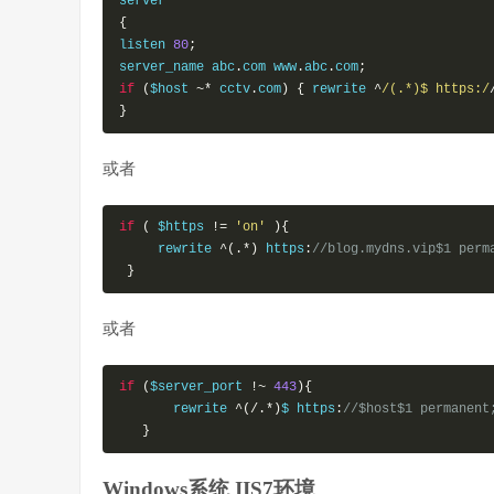
{
listen 
80
;
server_name abc
.
com www
.
abc
.
com
;
if
(
$host 
~*
 cctv
.
com
)
{
rewrite 
^
/(.*)$ https:/
}
或者
if
(
 $https 
!=
'on'
){
rewrite 
^(.*)
 https
:
//blog.mydns.vip$1 perm
}
或者
if
(
$server_port 
!~
443
){
rewrite 
^(/.*)
$ https
:
//$host$1 permanent
}
Windows系统 IIS7环境