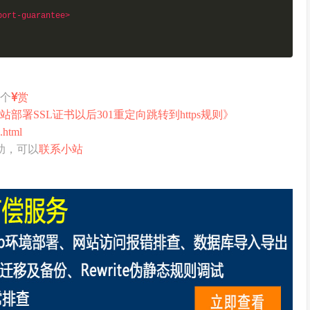
port-guarantee>
打个
赏
站部署SSL证书以后301重定向跳转到https规则》
.html
助，可以
联系小站