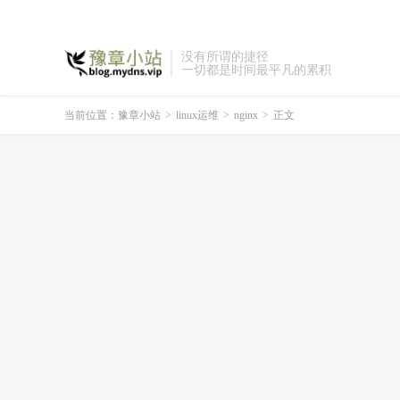
没有所谓的捷径
一切都是时间最平凡的累积
当前位置：
豫章小站
>
linux运维
>
nginx
>
正文