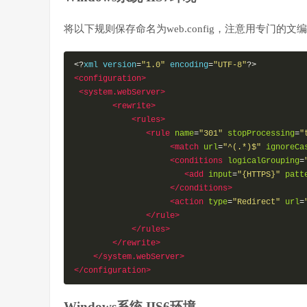
将以下规则保存命名为web.config，注意用专门
<?
xml version
=
"1.0"
 encoding
=
"UTF-8"
?>
<configuration>
<system.webServer>
<rewrite>
<rules>
<rule
name
=
"301"
stopProcessing
=
"
<match
url
=
"^(.*)$"
ignoreCa
<conditions
logicalGrouping
=
<add
input
=
"{HTTPS}"
patt
</conditions>
<action
type
=
"Redirect"
url
=
</rule>
</rules>
</rewrite>
</system.webServer>
</configuration>
Windows系统 IIS6环境