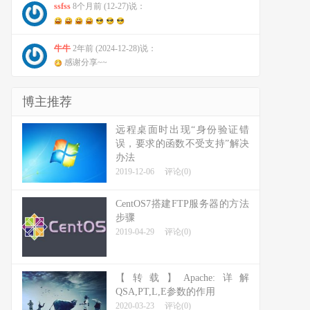
ssfss
8个月前 (12-27)说：
牛牛
2年前 (2024-12-28)说：
感谢分享~~
博主推荐
远程桌面时出现“身份验证错
误，要求的函数不受支持”解决
办法
2019-12-06
评论(0)
CentOS7搭建FTP服务器的方法
步骤
2019-04-29
评论(0)
【转载】Apache:详解
QSA,PT,L,E参数的作用
2020-03-23
评论(0)