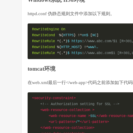
httpd.conf 伪静态规则文件中添加以下规则。
RewriteEngine
On
RewriteCond
%{
HTTPS
}
!^
on$ 
[
NC
]
RewriteRule
^(.*)
$ https
:
//www.abc.com/$1 [R=
RewriteCond
%{
HTTP_HOST
}
!^
RewriteRule
^(.*)
$ https
:
//www.abc.com$1 [R=3
tomcat环境
在web.xml最后一行</web-app>代码之前添加如下代
<security-constraint>
<!-- Authorization setting for SSL -->
<web-resource-collection
>
<web-resource-name
>
SSL
</web-resource-na
<url-pattern>
/*
</url-pattern>
</web-resource-collection>