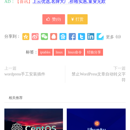
AD：
【喜讯】
上云优选,名牌大厂,价格实惠,童叟无欺
赞(
0
)
打赏
分享到：
(
)
更多
0
标签：
iptables
linux
linux命令
经验分享
上一篇
下一篇
wordpress手工安装插件
禁止WordPress文章自动转义字
符
相关推荐