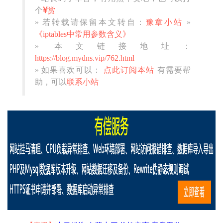
个
赏
» 若转载请保留本文转自：
豫章小站
»
《iptables中常用参数含义》
» 本文链接地址：
https://blog.mydns.vip/762.html
» 如果喜欢可以：
点此订阅本站
有需要帮
助，可以
联系小站