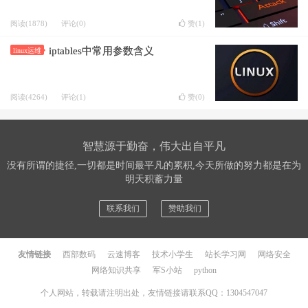
阅读(1878)
评论(0)
赞(
1
)
iptables中常用参数含义
linux运维
阅读(4264)
评论(1)
赞(
0
)
智慧源于勤奋，伟大出自平凡
没有所谓的捷径,一切都是时间最平凡的累积,今天所做的努力都是在为
明天积蓄力量
联系我们
赞助我们
友情链接
西部数码
云速博客
技术小学生
站长学习网
网络安全
网络知识共享
军S小站
python
个人网站，转载请注明出处，友情链接请联系QQ：1304547047