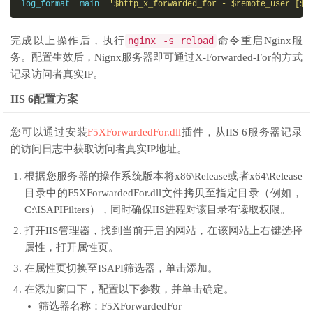
log_format  main  
'$http_x_forwarded_for - $remote_user [$t
完成以上操作后，执行
nginx -s reload
命令重启Nginx服
务。配置生效后，Nignx服务器即可通过X-Forwarded-For的方式
记录访问者真实IP。
IIS 6配置方案
您可以通过安装
F5XForwardedFor.dll
插件，从IIS 6服务器记录
的访问日志中获取访问者真实IP地址。
根据您服务器的操作系统版本将
x86\Release
或者
x64\Release
目录中的
F5XForwardedFor.dll
文件拷贝至指定目录（例如，
C:\ISAPIFilters
），同时确保IIS进程对该目录有读取权限。
打开IIS管理器，找到当前开启的网站，在该网站上右键选择
属性
，打开属性页。
在属性页切换至
ISAPI筛选器
，单击
添加
。
在添加窗口下，配置以下参数，并单击
确定
。
筛选器名称
：F5XForwardedFor