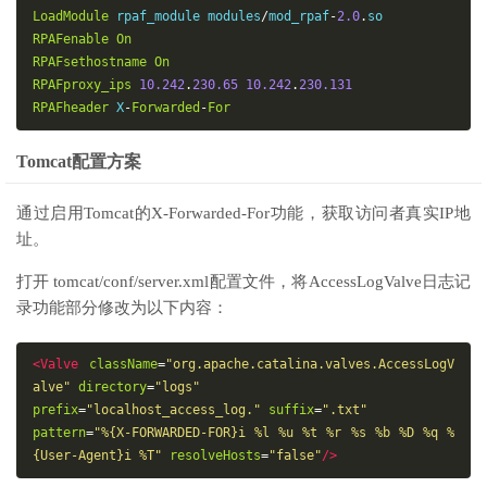
LoadModule
 rpaf_module modules
/
mod_rpaf
-
2.0
.
RPAFenable
On
RPAFsethostname
On
RPAFproxy_ips
10.242
.
230
.65
10.242
.
230
.131
RPAFheader
 X
-
Forwarded
-
For
Tomcat配置方案
通过启用Tomcat的X-Forwarded-For功能，获取访问者真实IP地
址。
打开
tomcat/conf/server.xml
配置文件，将AccessLogValve日志记
录功能部分修改为以下内容：
<Valve
className
=
"org.apache.catalina.valves.AccessLogV
alve"
directory
=
"logs"
prefix
=
"localhost_access_log."
suffix
=
".txt"
pattern
=
"%{X-FORWARDED-FOR}i %l %u %t %r %s %b %D %q %
{User-Agent}i %T"
resolveHosts
=
"false"
/>