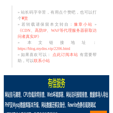
» 站长码字辛苦，有用点个赞吧，也可以打
个
赏
» 若转载请保留本文转自：
豫章小站
»
《CDN、高防IP、WAF等代理服务器获取访
问者真实IP》
» 本文链接地址：
https://blog.mydns.vip/2206.html
» 如果喜欢可以：
点此订阅本站
有需要帮
助，可以
联系小站