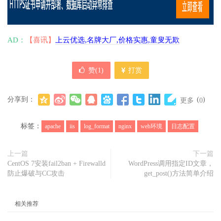
AD：
【喜讯】
上云优选,名牌大厂,价格实惠,童叟无欺
赞(
1
)
打赏
分享到：
(
)
更多
0
标签：
apache
iis
log_format
nginx
web环境
日志配置
上一篇
下一篇
CentOS 7安装fail2ban + Firewalld
WordPress调用指定ID文章，
防止爆破与CC攻击
get_post()方法简单介绍
相关推荐