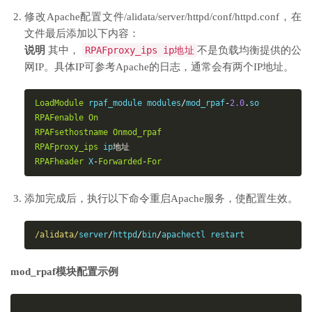
修改Apache配置文件
/alidata/server/httpd/conf/httpd.conf
，在
文件最后添加以下内容：
说明
其中，
RPAFproxy_ips ip地址
不是负载均衡提供的公
网IP。具体IP可参考Apache的日志，通常会有两个IP地址。
LoadModule
rpaf_module modules
/
mod_rpaf
-
2.0
.
so
RPAFenable
On
RPAFsethostname
Onmod_rpaf
RPAFproxy_ips
ip
地址
RPAFheader
X
-
Forwarded
-
For
添加完成后，执行以下命令重启Apache服务，使配置生效。
/alidata/
server
/
httpd
/
bin
/
apachectl restart
mod_rpaf模块配置示例