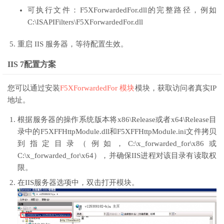
可执行文件
：F5XForwardedFor.dll的完整路径，例如
C:\ISAPIFilters\F5XForwardedFor.dll
重启 IIS 服务器，等待配置生效。
IIS 7配置方案
您可以通过安装
F5XForwardedFor 模块
模块，获取访问者真实IP
地址。
根据服务器的操作系统版本将
x86\Release
或者
x64\Release
目
录中的
F5XFFHttpModule.dll
和
F5XFFHttpModule.ini
文件拷贝
到指定目录（例如，
C:\x_forwarded_for\x86
或
C:\x_forwarded_for\x64
），并确保IIS进程对该目录有读取权
限。
在
IIS服务器
选项中，双击打开
模块
。