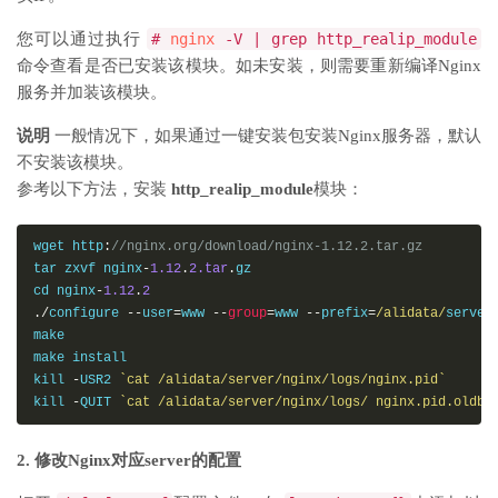
您可以通过执行
#
nginx
-V | grep http_realip_module
命令查看是否已安装该模块。如未安装，则需要重新编译Nginx
服务并加装该模块。
说明
一般情况下，如果通过一键安装包安装Nginx服务器，默认
不安装该模块。
参考以下方法，安装
http_realip_module
模块：
wget http
:
//nginx.org/download/nginx-1.12.2.tar.gz
tar zxvf nginx
-
1.12
.
2.tar
.
gz

cd nginx
-
1.12
.
2
./
configure 
--
user
=
www 
--
group
=
www 
--
prefix
=
/alidata/
server
make

make install

kill 
-
USR2 
`cat /alidata/server/nginx/logs/nginx.pid`
kill 
-
QUIT 
`cat /alidata/server/nginx/logs/ nginx.pid.oldbi
2. 修改Nginx对应server的配置