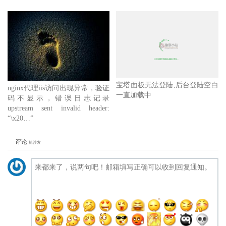
宝塔面板无法登陆,后台登陆空白
nginx代理iis访问出现异常，验证
一直加载中
码不显示，错误日志记录
upstream sent invalid header:
“\x20…”
评论
抢沙发