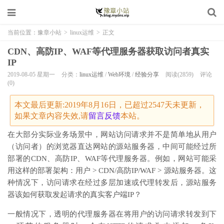
当前位置：
豫章小站
>
linux运维
>
正文
CDN、高防IP、WAF等代理服务器获取访问者真实
IP
2019-08-05 星期一
分类：
linux运维
/
Web环境
/
经验分享
阅读(2859)
评论
(0)
本文最后更新:2019年8月16日，已超过2547天未更新，
如果文章内容失效,请
留言
反馈
本站。
在大部分实际业务场景中，网站访问请求并不是简单地从用户
（访问者）的浏览器直达网站的源站服务器，中间可能经过所
部署的CDN、高防IP、WAF等代理服务器。例如，网站可能采
用这样的部署架构：用户 > CDN/高防IP/WAF > 源站服务器。这
种情况下，访问请求在经过多层加速或代理转发后，源站服务
器该如何获取发起请求的真实客户端IP？
一般情况下，透明的代理服务器在将用户的访问请求转发到下