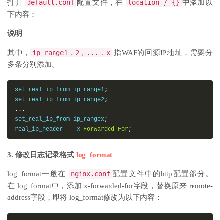
打开
default.conf
配置文件，在
location / {}
中添加以
下内容：
说明
其中，
ip_range1，2，...，x
指WAF的回源IP地址，需要分
多条分别添加。
set_real_ip_from ip_range1
;
set_real_ip_from ip_range2
;
...
set_real_ip_from ip_rangex
;
real_ip_header    X
-
Forwarded
-
For
;
3. 修改日志记录格式
log_format
log_format
一般在
nginx.conf
配置文件中的http配置部分。
在
log_format
中，添加
x-forwarded-for
字段，替换原来
remote-
address
字段，即将
log_format
修改为以下内容：