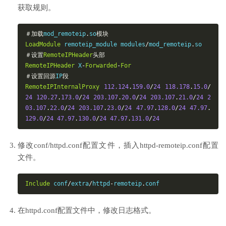
获取规则。
＃加载
mod_remoteip
.
so
模块
LoadModule
 remoteip_module modules
/
mod_remoteip
.
＃设置
RemoteIPHeader
头部
RemoteIPHeader
 X
-
Forwarded
-
For
＃设置回源
IP
段
RemoteIPInternalProxy
112.124
.
159
.0
/
24
118.178
.
15
.0
/
24
120.27
.
173
.0
/
24
203.107
.
20
.0
/
24
203.107
.
21
.0
/
24
2
03.107
.
22
.0
/
24
203.107
.
23
.0
/
24
47.97
.
128
.0
/
24
47.97
.
129
.0
/
24
47.97
.
130
.0
/
24
47.97
.
131
.0
/
24
修改
conf/httpd.conf
配置文件，插入httpd-remoteip.conf配置
文件。
Include
conf
/
extra
/
httpd
-
remoteip
.
conf
在httpd.conf配置文件中，修改日志格式。