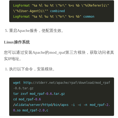
LogFormat
"%a %l %u %t \"%r\" %>s %b \"%{Referer}i\" 
\"%{User-Agent}i\""
LogFormat
"%a %l %u %t \"%r\" %>s %b"
 common
重启Apache服务，使配置生效。
Linux操作系统
您可以通过安装Apache的mod_rpaf第三方模块，获取访问者真
实IP地址。
执行以下命令，安装模块。
wget http
:
//stderr.net/
apache
/rpaf/download/mod_rpaf
-0.6.tar.gz
tar zxvf mod_rpaf
-
0.6
.
tar
.
gz
cd mod_rpaf
-
0.6
/
alidata
/
server
/
httpd
/
bin
/
apxs 
-
i
-
c 
-
n mod_rpaf
-
2.
0
.
so
 mod_rpaf
-
2.0
.
c