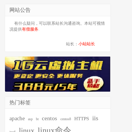
网站公告
有什么疑问，可以联系站长沟通咨询。本站可视情
况提供
有偿服务
.
站长：
小站站长
热门标签
iis
centos
apache
HTTPS
asp
bt
centos8
linux命令
linux