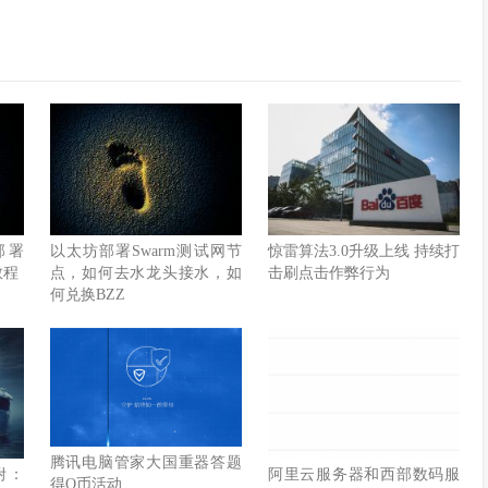
装部署
以太坊部署Swarm测试网节
惊雷算法3.0升级上线 持续打
教程
点，如何去水龙头接水，如
击刷点击作弊行为
何兑换BZZ
腾讯电脑管家大国重器答题
附：
阿里云服务器和西部数码服
得Q币活动