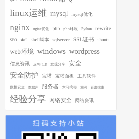
ipv6
linux运维
mysql
mysql优化
nginx
rewrite
php
php环境
nginx优化
Python
SSL证书
shell脚本
sqlserver
ubuntu
SEO
shell
windows
wordpress
web环境
安全
信息资讯
发现分享
反向代理
安全防护
宝塔
宝塔面板
工具软件
服务器
木马病毒
数据安全
数据库
漏洞
百度搜索
经验分享
网络安全
网络资讯