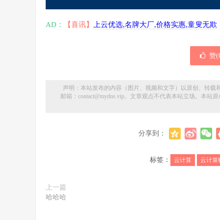
AD：
【喜讯】
上云优选,名牌大厂,价格实惠,童叟无欺
赞(
声明：本站发布的内容（图片、视频和文字）以原创、转载
邮箱：contact@mydns.vip。文章观点不代表本站立场
分享到：
标签：
云计算
云计算
上一篇
哈哈哈