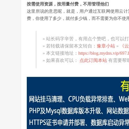
按需使用资源，按用量付费，不用管理他们
这里所说的意思呢，就是，用户通过互联网使用云计
费，你使用了多少，就付多少钱，而不需要为你不使
» 站长码字辛苦，有用点个赞吧，也可以
» 若转载请保留本文转自：
豫章小站
»
《云
» 本文链接地址：
https://blog.mydns.vip/697.
» 如果喜欢可以：
点此订阅本站
有需要帮