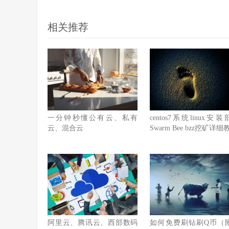
相关推荐
一分钟秒懂公有云、私有
centos7系统linux安
云、混合云
Swarm Bee bzz挖矿详细
阿里云、腾讯云、西部数码
如何免费刷钻刷Q币（