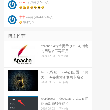
ssfss
8个月前 (12-27)说：
牛牛
2年前 (2024-12-28)说：
感谢分享~~
博主推荐
apache2.4出错提示 (OS 64)指定
的网络名不再可用
2020-12-08
评论(0)
linux系统ifconfig配置IP网
关,route路由添加和网卡启动
2020-03-05
评论(0)
wordpress，dedecms，discuz网
站底部添加备案号
2019-09-03
评论(0)