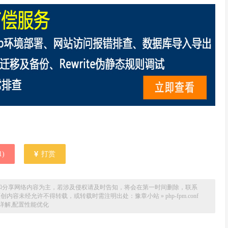
1
)
打赏
和分享网络内容为主，若涉及侵权请及时告知，将会在第一时间删除，联系
场。本站原创内容未经允许不得转载，或转载时需注明出处：
豫章小站
»
php-fpm.conf
详解,配置性能优化