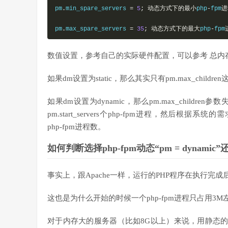
pm
.
min_spare_servers 
=
5
;
动态方式下的最小
php
-
fpm
进
pm
.
max_spare_servers 
=
35
;
动态方式下的最大
php
-
fpm
数值设置，参考自己的实际硬件配置，可以参考 总内存/
如果dm设置为static，那么其实只有pm.max_chil
如果dm设置为dynamic，那么pm.max_childr
pm.start_servers个php-fpm进程，然后根据系统的需求动态
php-fpm进程数。
如何判断选择php-fpm动态“pm = dynamic”
事实上，跟Apache一样，运行的PHP程序在执行完
这也是为什么开始的时候一个php-fpm进程只占用3
对于内存大的服务器（比如8G以上）来说，用静态的ma