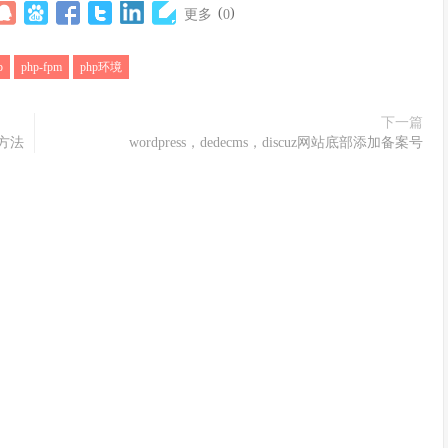
(
)
更多
0
p
php-fpm
php环境
下一篇
决方法
wordpress，dedecms，discuz网站底部添加备案号