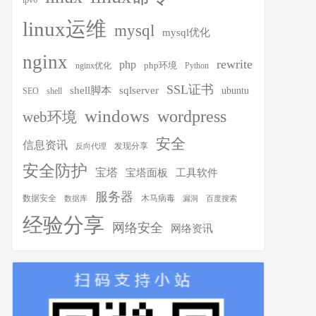
ipv6
linux运维
mysql
mysql优化
nginx
rewrite
php
php环境
nginx优化
Python
SSL证书
shell脚本
sqlserver
ubuntu
SEO
shell
windows
wordpress
web环境
安全
信息资讯
发现分享
反向代理
安全防护
宝塔
宝塔面板
工具软件
服务器
木马病毒
数据安全
数据库
漏洞
百度搜索
经验分享
网络安全
网络资讯