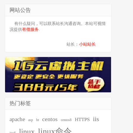
网站公告
有什么疑问，可以联系站长沟通咨询。本站可视情
况提供
有偿服务
.
站长：
小站站长
热门标签
iis
centos
apache
HTTPS
asp
bt
centos8
linux命令
linux