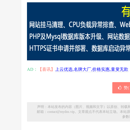
AD：
【喜讯】
上云优选,名牌大厂,价格实惠,童叟无欺
赞(
声明：本站发布的内容（图片、视频和文字）以原创、转载
邮箱：contact@mydns.vip。文章观点不代表本站立
参数