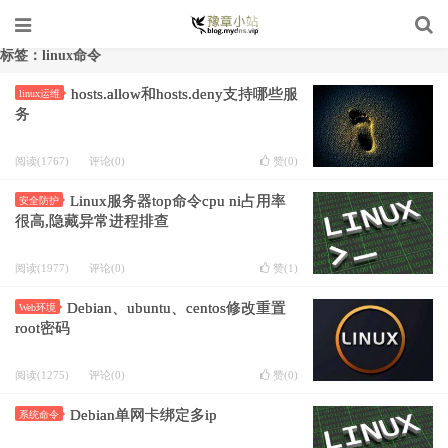
标签：linux命令
hosts.allow和hosts.deny支持哪些服
linux运维
务
阅读(1767)
评论(0)
赞(
0
)
Linux服务器top命令cpu ni占用率
安全防护
很高,隐藏异常进程排查
阅读(1977)
评论(0)
赞(
1
)
Debian、ubuntu、centos修改重置
Web环境
root密码
阅读(1275)
评论(0)
赞(
0
)
Debian单网卡绑定多ip
系统命令