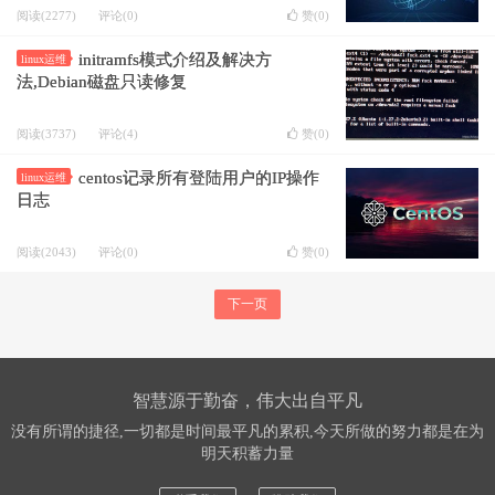
阅读(2277)
评论(0)
赞(
0
)
initramfs模式介绍及解决方
linux运维
法,Debian磁盘只读修复
阅读(3737)
评论(4)
赞(
0
)
centos记录所有登陆用户的IP操作
linux运维
日志
阅读(2043)
评论(0)
赞(
0
)
下一页
智慧源于勤奋，伟大出自平凡
没有所谓的捷径,一切都是时间最平凡的累积,今天所做的努力都是在为
明天积蓄力量